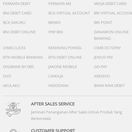
PERMATA DEBIT
PERMATA ME
MEGA DEBIT CARD
BNI DEBIT CARD
BCA VIRTUAL ACCOUNT
BRI VIRTUAL ACCOU
BCA SAKUKU
BRIMO
BRI POINT
BNI DEBIT ONLINE
IPAY BNI
DANAMON ONLINE
BANKING
CIMB CLICKS
REKENING PONSEL
CIMB OCTOPAY
BTN MOBILE BANKING
BTN DEBIT ONLINE
JENIUS PAY
DIGIBANK BY DBS
JAKONE MOBILE
GO-PAY
OVO
LINKAJA
KREDIVO
AKULAKU
INDODANA
BANK RAYA DEBIT
AFTER SALES SERVICE
Jaminan Penanganan After Sales Untuk Produk Yang
Berkendala
CUSTOMER SUPPORT