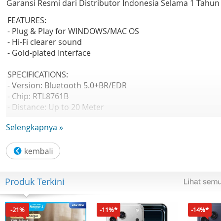
Garansi Resmi dari Distributor Indonesia Selama 1 Tahun
FEATURES:
- Plug & Play for WINDOWS/MAC OS
- Hi-Fi clearer sound
- Gold-plated Interface
SPECIFICATIONS:
- Version: Bluetooth 5.0+BR/EDR
- Chip: RTL8761B
- Distance: Up to 20 Meter
- Shell: ABS
Selengkapnya »
- Interface: Gold-plated
Others
Produk Terkini
-21%
-11%*
-14%*