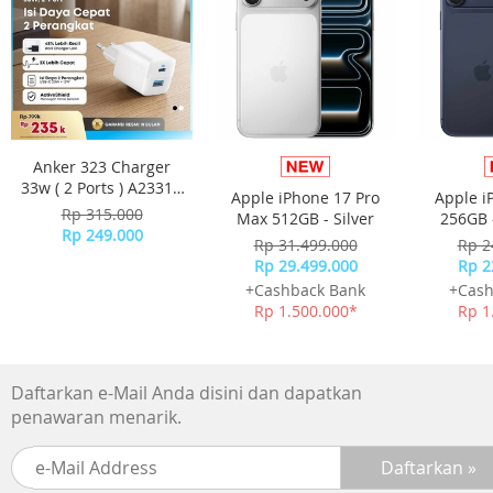
Anker 323 Charger
33w ( 2 Ports ) A2331 -
Apple iPhone 17 Pro
Apple i
White
Rp 315.000
Max 512GB - Silver
256GB 
Rp 249.000
Rp 31.499.000
Rp 2
Rp 29.499.000
Rp 2
+Cashback Bank
+Cash
Rp 1.500.000*
Rp 1
Daftarkan e-Mail Anda disini dan dapatkan
penawaran menarik.