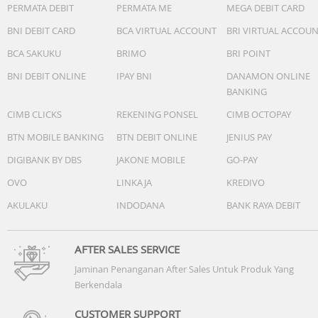
PERMATA DEBIT
PERMATA ME
MEGA DEBIT CARD
BNI DEBIT CARD
BCA VIRTUAL ACCOUNT
BRI VIRTUAL ACCOU
BCA SAKUKU
BRIMO
BRI POINT
BNI DEBIT ONLINE
IPAY BNI
DANAMON ONLINE
BANKING
CIMB CLICKS
REKENING PONSEL
CIMB OCTOPAY
BTN MOBILE BANKING
BTN DEBIT ONLINE
JENIUS PAY
DIGIBANK BY DBS
JAKONE MOBILE
GO-PAY
OVO
LINKAJA
KREDIVO
AKULAKU
INDODANA
BANK RAYA DEBIT
AFTER SALES SERVICE
Jaminan Penanganan After Sales Untuk Produk Yang
Berkendala
CUSTOMER SUPPORT