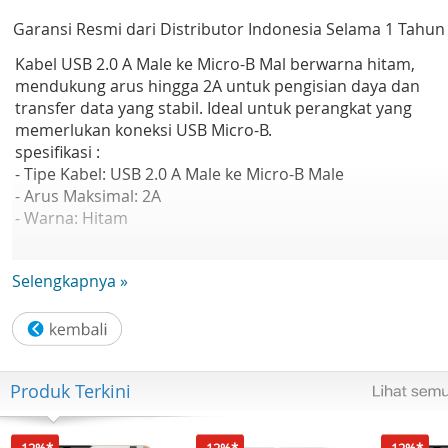
Garansi Resmi dari Distributor Indonesia Selama 1 Tahun
Kabel USB 2.0 A Male ke Micro-B Mal berwarna hitam,
mendukung arus hingga 2A untuk pengisian daya dan
transfer data yang stabil. Ideal untuk perangkat yang
memerlukan koneksi USB Micro-B.
spesifikasi :
- Tipe Kabel: USB 2.0 A Male ke Micro-B Male
- Arus Maksimal: 2A
- Warna: Hitam
kompatibelitas:
Selengkapnya »
- Perangkat dengan port Micro-B
- Smartphone, tablet, perangkat lain dengan port USB
Micro-B
Others
Produk Terkini
-12%*
-12%*
-12%*