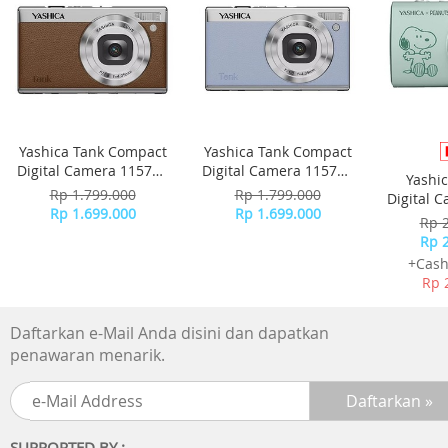
Bahan kabel : TPE
Panjang kabel : 1,25 m
Sensitivitas speaker : 108 dB SPL@3 mW 1.000 Hz
Impedansi speaker : 32
Yashica Tank Compact
Yashica Tank Compact
Digital Camera 115755
Digital Camera 115756
Yashi
- Brown
- Sky Blue
Rp 1.799.000
Rp 1.799.000
Digital 
Rp 1.699.000
Rp 1.699.000
-
Rp 
Rp 
+Cash
Rp 
Daftarkan e-Mail Anda disini dan dapatkan
penawaran menarik.
SUPPORTED BY :