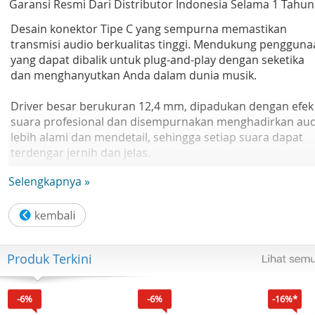
Garansi Resmi Dari Distributor Indonesia Selama 1 Tahun
Desain konektor Tipe C yang sempurna memastikan
transmisi audio berkualitas tinggi. Mendukung pengguna
yang dapat dibalik untuk plug-and-play dengan seketika
dan menghanyutkan Anda dalam dunia musik.
Driver besar berukuran 12,4 mm, dipadukan dengan efek
suara profesional dan disempurnakan menghadirkan au
lebih alami dan mendetail, sehingga setiap suara dapat
terdengar jernih dan jelas.
Mikrofon HD performa tinggi dengan teknologi peredam
Selengkapnya »
bising digital dapat mengurangi suara bising di area sekit
secara signifikan, sehingga meningkatkan kejernihan suar
Desain minimalis sehingga nyaman dan bisa digunakan
selama berjam-jam.
Produk Terkini
Spesifikasi :
Bentuk produk : In-ear
Warna : Hitam & Putih
-6%
-6%
-16%*
Berat earphone : 13,5 g