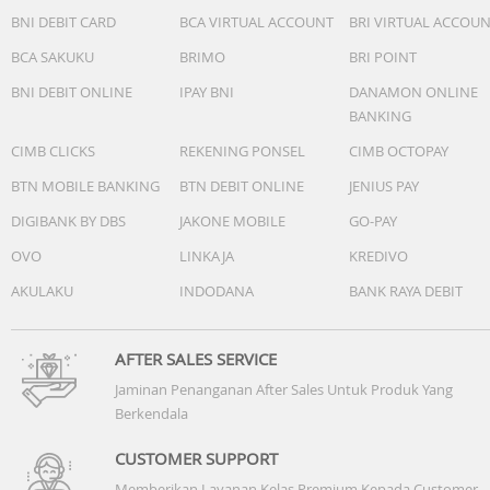
BNI DEBIT CARD
BCA VIRTUAL ACCOUNT
BRI VIRTUAL ACCOU
BCA SAKUKU
BRIMO
BRI POINT
BNI DEBIT ONLINE
IPAY BNI
DANAMON ONLINE
BANKING
CIMB CLICKS
REKENING PONSEL
CIMB OCTOPAY
BTN MOBILE BANKING
BTN DEBIT ONLINE
JENIUS PAY
DIGIBANK BY DBS
JAKONE MOBILE
GO-PAY
OVO
LINKAJA
KREDIVO
AKULAKU
INDODANA
BANK RAYA DEBIT
AFTER SALES SERVICE
Jaminan Penanganan After Sales Untuk Produk Yang
Berkendala
CUSTOMER SUPPORT
Memberikan Layanan Kelas Premium Kepada Customer