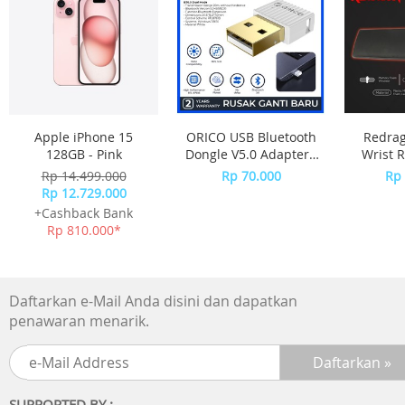
Penggunaan daya : 3,57 W
Isi kemasan
Xiaomi WiFi Range Extender N300
Pemberitahuan garansi
Panduan pengguna
Apple iPhone 15
ORICO USB Bluetooth
Redra
128GB - Pink
Dongle V5.0 Adapter -
Wrist R
BTA-508 - WHITE
Size
Rp 14.499.000
Rp 70.000
Rp 
METEO
Rp 12.729.000
+Cashback Bank
Rp 810.000*
Daftarkan e-Mail Anda disini dan dapatkan
penawaran menarik.
SUPPORTED BY :