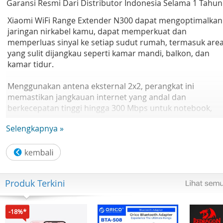
Garansi Resmi Dari Distributor Indonesia Selama 1 Tahun
Xiaomi WiFi Range Extender N300 dapat mengoptimalkan
jaringan nirkabel kamu, dapat memperkuat dan
memperluas sinyal ke setiap sudut rumah, termasuk are
yang sulit dijangkau seperti kamar mandi, balkon, dan
kamar tidur.
Menggunakan antena eksternal 2x2, perangkat ini
memastikan jangkauan internet yang andal dan
berkecepatan tinggi hingga 300 Mbps untuk notebook,
tablet, smartphone, konsol game, dan smart TV. Tingkatk
Selengkapnya »
pengalaman bermain game dan menonton film kamu
dengan kestabilan dan kecepatan optimal kapan saja, di
mana saja.
Spesifikasi
Produk Terkini
Model Produk : RD10/RD10M
Jenis Antena : 2 antena eksternal
Standar Nirkabel : IEEE 802.11b/g/n
-18%*
Kecepatan Sinyal : 2,4 GHz, hingga 300 Mbps