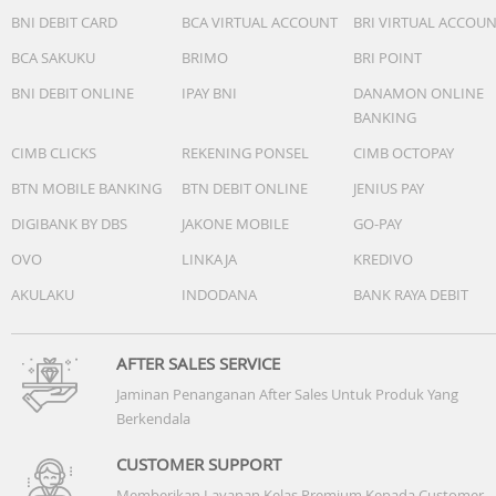
BNI DEBIT CARD
BCA VIRTUAL ACCOUNT
BRI VIRTUAL ACCOU
BCA SAKUKU
BRIMO
BRI POINT
BNI DEBIT ONLINE
IPAY BNI
DANAMON ONLINE
BANKING
CIMB CLICKS
REKENING PONSEL
CIMB OCTOPAY
BTN MOBILE BANKING
BTN DEBIT ONLINE
JENIUS PAY
DIGIBANK BY DBS
JAKONE MOBILE
GO-PAY
OVO
LINKAJA
KREDIVO
AKULAKU
INDODANA
BANK RAYA DEBIT
AFTER SALES SERVICE
Jaminan Penanganan After Sales Untuk Produk Yang
Berkendala
CUSTOMER SUPPORT
Memberikan Layanan Kelas Premium Kepada Customer