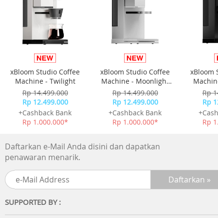
Deskripsi Produk :
Nikmati kepraktisan dan kecepatan melakukan
pembayaran dengan Flazz, cukup dengan sekali tap maka
transaksi pembayaran sudah selesai.
xBloom Studio Coffee
xBloom Studio Coffee
xBloom 
Machine - Twilight
Machine - Moonlight
Machine
Anda tak perlu membawa uang tunai dalam jumlah banya
White
Rp 14.499.000
Rp 14.499.000
Rp 1
juga tidak perlu menyimpan kembalian recehan, karena
Rp 12.499.000
Rp 12.499.000
Rp 1
Flazz dapat digunakan untuk pembayaran Tol di seluruh
+Cashback Bank
+Cashback Bank
+Cash
Indonesia, Parkir, F&B, Minimarket, Supermarket,
Rp 1.000.000*
Rp 1.000.000*
Rp 1
Hypermarket, SPBU, toko buku, tempat rekreasi,
transportasi umum (Transjakarta, MRT Jakarta, LRT,
Daftarkan e-Mail Anda disini dan dapatkan
Commuter Line Jabodetabek), serta berbagai lini bisnis
penawaran menarik.
lainnya di ratusan ribu outlet merchant yang tersebar di
seluruh Indonesia.
SUPPORTED BY :