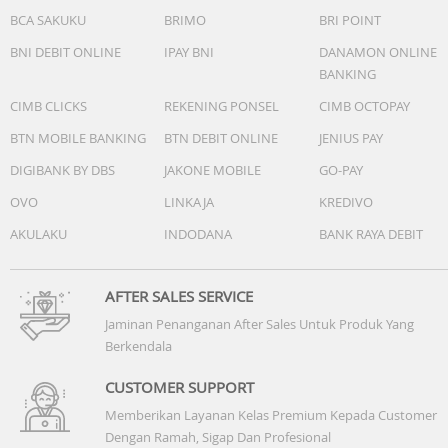
BCA SAKUKU
BRIMO
BRI POINT
BNI DEBIT ONLINE
IPAY BNI
DANAMON ONLINE
BANKING
CIMB CLICKS
REKENING PONSEL
CIMB OCTOPAY
BTN MOBILE BANKING
BTN DEBIT ONLINE
JENIUS PAY
DIGIBANK BY DBS
JAKONE MOBILE
GO-PAY
OVO
LINKAJA
KREDIVO
AKULAKU
INDODANA
BANK RAYA DEBIT
AFTER SALES SERVICE
Jaminan Penanganan After Sales Untuk Produk Yang
Berkendala
CUSTOMER SUPPORT
Memberikan Layanan Kelas Premium Kepada Customer
Dengan Ramah, Sigap Dan Profesional