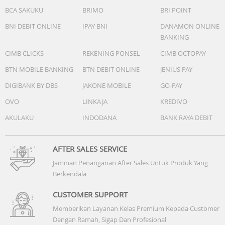
BCA SAKUKU
BRIMO
BRI POINT
BNI DEBIT ONLINE
IPAY BNI
DANAMON ONLINE
BANKING
CIMB CLICKS
REKENING PONSEL
CIMB OCTOPAY
BTN MOBILE BANKING
BTN DEBIT ONLINE
JENIUS PAY
DIGIBANK BY DBS
JAKONE MOBILE
GO-PAY
OVO
LINKAJA
KREDIVO
AKULAKU
INDODANA
BANK RAYA DEBIT
AFTER SALES SERVICE
Jaminan Penanganan After Sales Untuk Produk Yang
Berkendala
CUSTOMER SUPPORT
Memberikan Layanan Kelas Premium Kepada Customer
Dengan Ramah, Sigap Dan Profesional