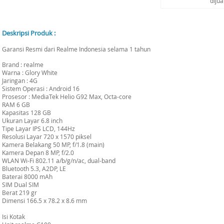
diju
Deskripsi Produk :
Garansi Resmi dari Realme Indonesia selama 1 tahun
Brand : realme
Warna : Glory White
Jaringan : 4G
Sistem Operasi : Android 16
Prosesor : MediaTek Helio G92 Max, Octa-core
RAM 6 GB
Kapasitas 128 GB
Ukuran Layar 6.8 inch
Tipe Layar IPS LCD, 144Hz
Resolusi Layar 720 x 1570 piksel
Kamera Belakang 50 MP, f/1.8 (main)
Kamera Depan 8 MP, f/2.0
WLAN Wi-Fi 802.11 a/b/g/n/ac, dual-band
Bluetooth 5.3, A2DP, LE
Baterai 8000 mAh
SIM Dual SIM
Berat 219 gr
Dimensi 166.5 x 78.2 x 8.6 mm
Isi Kotak