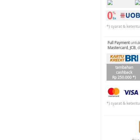
*) syarat & ketentu
Full Payment
untuk
Mastercard
,
JCB
, 
tambahan
cashback
Rp 250.000 *)
*) syarat & ketentu