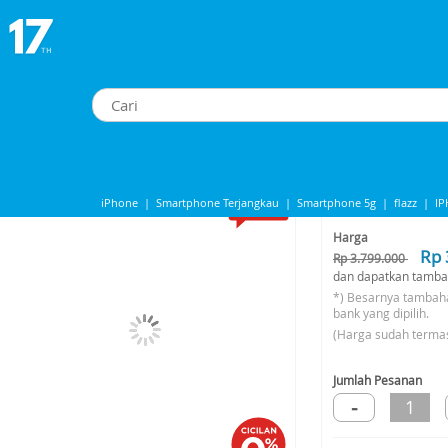
ealme C100 6/128GB - Glory White
Realme C100 6/128GB - Glory White
-12%*
iPhone
|
Smartphone Terjangkau
|
Smartphone 5g
|
flazz
|
I
Share to
iphone 13
|
iPhone 14
|
Samsung Note
Harga
Rp 
Rp 3.799.000
dan dapatkan tamba
*) Besarnya tambah
bank yang dipilih.
(Harga sudah terma
Jumlah Pesanan
-
1