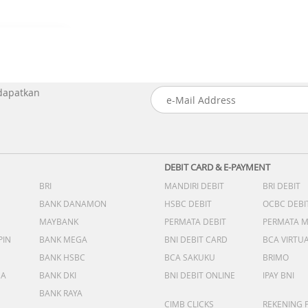
 dapatkan
DEBIT CARD & E-PAYMENT
BRI
MANDIRI DEBIT
BRI DEBIT
BANK DANAMON
HSBC DEBIT
OCBC DEBI
MAYBANK
PERMATA DEBIT
PERMATA 
PIN
BANK MEGA
BNI DEBIT CARD
BCA VIRTU
BANK HSBC
BCA SAKUKU
BRIMO
DA
BANK DKI
BNI DEBIT ONLINE
IPAY BNI
BANK RAYA
CIMB CLICKS
REKENING 