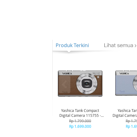
Produk Terkini
-6%
-6%
Yashica Tank Compact
Yashica Ta
Digital Camera 115755 -
Digital Camer
Brown
Bl
Rp 1.799.000
Rp 1.7
Rp 1.699.000
Rp 1.6