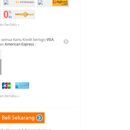
an berlaku »
 semua Kartu Kredit berlogo
VISA
,
dan
American Express
:
an berlaku »