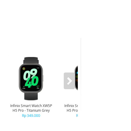
-6%
Infinix Smart Watch XW5P
Infinix Smart Watch XW5P
Yashi
H5 Pro - Titanium Grey
H5 Pro - Chrome Silver
Digita
Pin
Rp 349.000
Rp 349.000
R
R