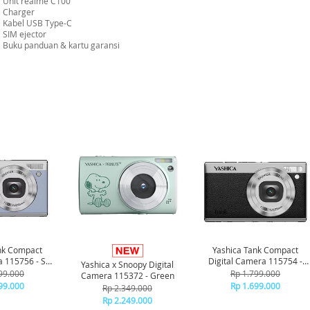
Unit realme C100
Charger
Kabel USB Type-C
SIM ejector
Buku panduan & kartu garansi
-6%
nk Compact
Yashica Tank Compact
a 115756 - Sky
Digital Camera 115754 -
Yashica x Snoopy Digital
ue
Black
99.000
Rp 1.799.000
Camera 115372 - Green
99.000
Rp 1.699.000
Rp 2.349.000
Rp 2.249.000