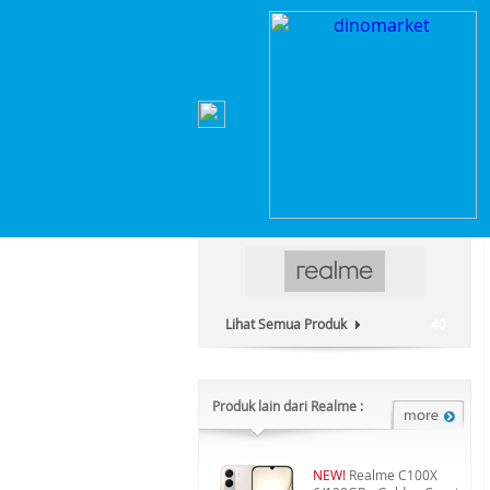
Home
>
Smartphone & Tablet
>
Smartphone
>
R
Kategori Produk :
Smartphone & Tablet
Lihat Semua Produk
40
Produk lain dari Realme :
NEW!
Realme C100X