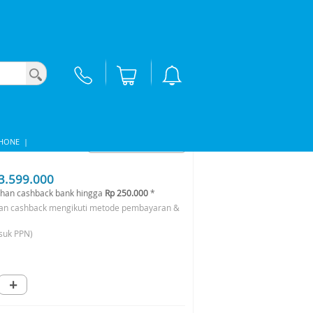
PHONE
|
3.599.000
han cashback bank hingga
Rp 250.000
*
an cashback mengikuti metode pembayaran &
suk PPN)
+