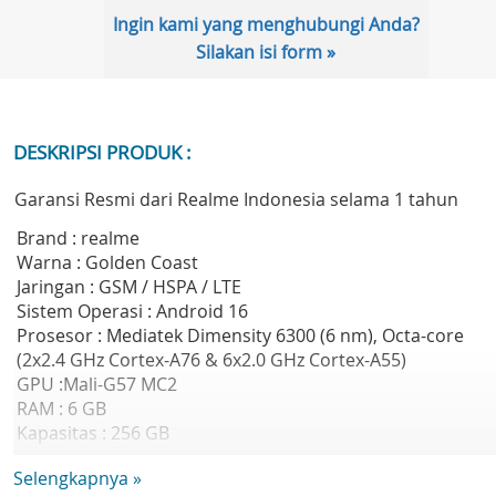
Ingin kami yang menghubungi Anda?
Silakan isi form »
DESKRIPSI PRODUK :
Garansi Resmi dari Realme Indonesia selama 1 tahun
Brand : realme
Warna : Golden Coast
Jaringan : GSM / HSPA / LTE
Sistem Operasi : Android 16
Prosesor : Mediatek Dimensity 6300 (6 nm), Octa-core
(2x2.4 GHz Cortex-A76 & 6x2.0 GHz Cortex-A55)
GPU :Mali-G57 MC2
RAM : 6 GB
Kapasitas : 256 GB
Ukuran Layar : 6.8 inch
Selengkapnya »
Tipe Layar : IPS LCD, 120Hz