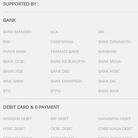
SUPPORTED BY :
Catatan penting !
BANK
Gunakan pada kulit bersih dan kering
Hindari pemakaian pada luka terbuka
BANK MANDIRI
BCA
BRI
BNI
CIMB NIAGA
BANK DANAMON
patch jerawat, acne patch, acne patch korea, patch jeraw
PANIN BANK
PERMATA BANK
MAYBANK
korea, patch jerawat hydrocolloid, acne patch salicylic aci
acne patch invisible, acne patch siang malam, patch jera
BANK OCBC
BANK KB BUKOPIN
BANK MEGA
tipis, familydr acne patch
BANK UOB
BANK DBS
BANK HSBC
MNC BANK
BANK MAYAPADA
BANK DKI
BTN
BTPN
BANK RAYA
DEBIT CARD & E-PAYMENT
MANDIRI DEBIT
BRI DEBIT
DANAMON DEBIT
HSBC DEBIT
OCBC DEBIT
CIMB NIAGA DEBIT