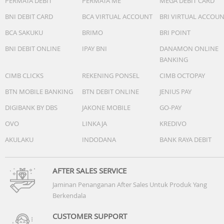
PERMATA DEBIT
PERMATA ME
MEGA DEBIT CARD
BNI DEBIT CARD
BCA VIRTUAL ACCOUNT
BRI VIRTUAL ACCOU
BCA SAKUKU
BRIMO
BRI POINT
BNI DEBIT ONLINE
IPAY BNI
DANAMON ONLINE
BANKING
CIMB CLICKS
REKENING PONSEL
CIMB OCTOPAY
BTN MOBILE BANKING
BTN DEBIT ONLINE
JENIUS PAY
DIGIBANK BY DBS
JAKONE MOBILE
GO-PAY
OVO
LINKAJA
KREDIVO
AKULAKU
INDODANA
BANK RAYA DEBIT
AFTER SALES SERVICE
Jaminan Penanganan After Sales Untuk Produk Yang
Berkendala
CUSTOMER SUPPORT