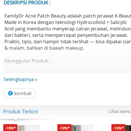
DESKRIPSI PRODUK :
FamilyDr Acne Patch Beauty adalah patch jerawat K-Beau
Made in Korea dengan teknologi Hydrocolloid + Salicylic
Acid yang membantu menyerap cairan jerawat, melindun
dari bakteri, serta mempercepat penyembuhan jerawat.
Praktis, tipis, dan hampir tidak terlihat — bisa dipakai sia
& malam, bahkan di bawah makeup.
Keunggulan Produk :
Patch jerawat Hydrocolloid Korea
Selengkapnya »
Mengandung Salicylic Acid (anti bakteri & anti inflamasi)
Ultra Thin & Matt Color (tidak mencolok di kulit)
Membantu jerawat cepat kering & kempes
Melindungi jerawat dari air & kotoran
Aman dipakai siang & malam
Produk Terkini
Cocok untuk semua jenis kulit
Isi Produk :
-19%*
-19%*
-19%*