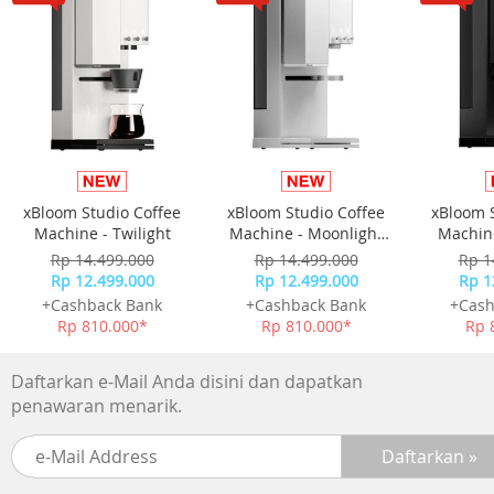
Total 33 pcs patch jerawat
Ukuran:
8 mm
10 mm
Cara Pemakaian :
xBloom Studio Coffee
xBloom Studio Coffee
xBloom 
Machine - Twilight
Machine - Moonlight
Machine
Bersihkan wajah dan keringkan area jerawat
White
Rp 14.499.000
Rp 14.499.000
Rp 1
Tempelkan patch tepat di atas jerawat
Rp 12.499.000
Rp 12.499.000
Rp 1
Diamkan hingga patch berubah warna
+Cashback Bank
+Cashback Bank
+Cash
Lepaskan perlahan setelah jerawat mereda
Rp 810.000*
Rp 810.000*
Rp 
Cocok Digunakan untuk :
Daftarkan e-Mail Anda disini dan dapatkan
penawaran menarik.
Jerawat aktif & meradang
Jerawat bernanah
Remaja & dewasa
Penggunaan harian