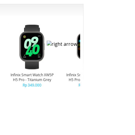
-6%
Infinix Smart Watch XW5P
Infinix Smart Watch XW5P
Yashi
H5 Pro - Titanium Grey
H5 Pro - Chrome Silver
Digita
Pin
Rp 349.000
Rp 349.000
R
R