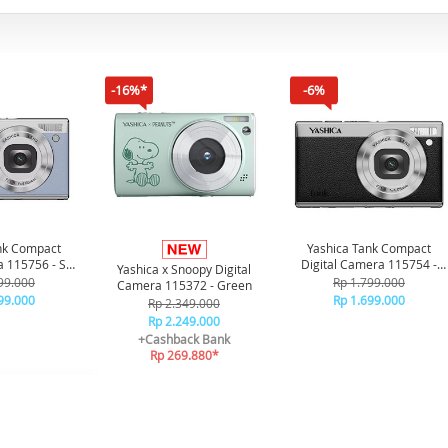
-16%*
-6%
nk Compact
Yashica Tank Compact
a 115756 - Sky
Digital Camera 115754 -
Yashica x Snoopy Digital
ue
Black
99.000
Rp 1.799.000
Camera 115372 - Green
99.000
Rp 1.699.000
Rp 2.349.000
Rp 2.249.000
+Cashback Bank
Rp 269.880*