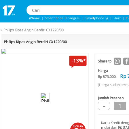
iPhone
|
Smartphone Terjangkau
|
Smartphone 5g
|
Flazz
|
I
iphone 13
|
iPhone 14
|
Samsung Note
>
Philips Kipas Angin Berdiri CX1220/00
Philips Kipas Angin Berdiri CX1220/00
-13%*
Share to
Harga
Rp 
Rp 873.000
(Harga sudah term
Jumlah Pesanan
-
1
Kartu Kredit den
mulai dari
Rp 37.