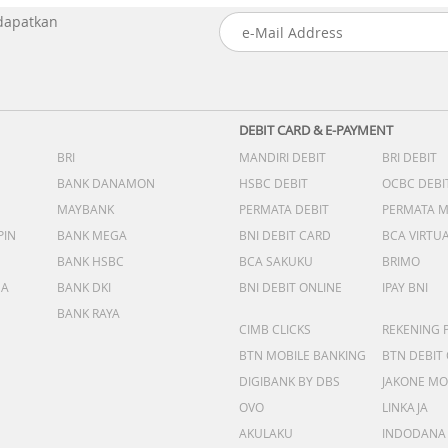
 dapatkan
DEBIT CARD & E-PAYMENT
BRI
MANDIRI DEBIT
BRI DEBIT
BANK DANAMON
HSBC DEBIT
OCBC DEBI
MAYBANK
PERMATA DEBIT
PERMATA 
PIN
BANK MEGA
BNI DEBIT CARD
BCA VIRTU
BANK HSBC
BCA SAKUKU
BRIMO
DA
BANK DKI
BNI DEBIT ONLINE
IPAY BNI
BANK RAYA
CIMB CLICKS
REKENING 
BTN MOBILE BANKING
BTN DEBIT
DIGIBANK BY DBS
JAKONE MO
OVO
LINKAJA
AKULAKU
INDODANA