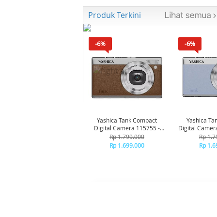
Produk Terkini
-6%
-6%
Yashica Tank Compact
Yashica Ta
Digital Camera 115755 -
Digital Camer
Brown
Bl
Rp 1.799.000
Rp 1.7
Rp 1.699.000
Rp 1.6