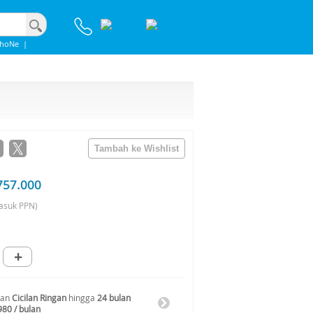
phoNe
|
757.000
asuk PPN)
+
gan
Cicilan Ringan
hingga
24 bulan
980 / bulan