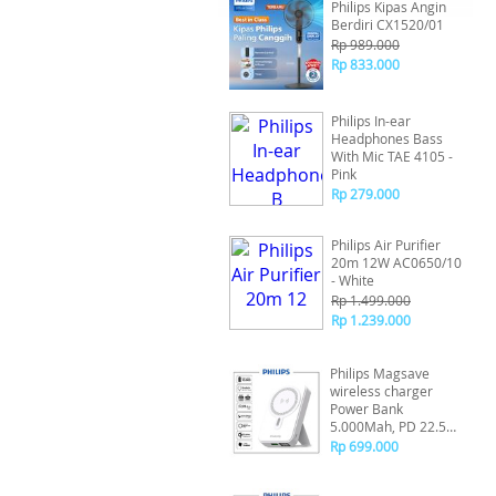
Philips Kipas Angin
Berdiri CX1520/01
Rp 989.000
Rp 833.000
Philips In-ear
Headphones Bass
With Mic TAE 4105 -
Pink
Rp 279.000
Philips Air Purifier
20m 12W AC0650/10
- White
Rp 1.499.000
Rp 1.239.000
Philips Magsave
wireless charger
Power Bank
5.000Mah, PD 22.5W
QC 18W, Wireless
Rp 699.000
15W -
DLP9819NW/70