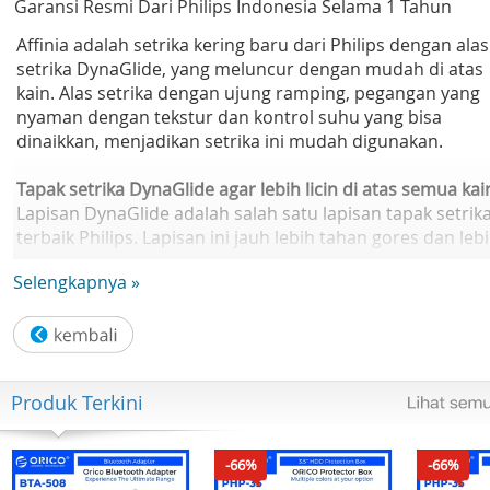
Garansi Resmi Dari Philips Indonesia Selama 1 Tahun
Affinia adalah setrika kering baru dari Philips dengan alas
setrika DynaGlide, yang meluncur dengan mudah di atas
kain. Alas setrika dengan ujung ramping, pegangan yang
nyaman dengan tekstur dan kontrol suhu yang bisa
dinaikkan, menjadikan setrika ini mudah digunakan.
Tapak setrika DynaGlide agar lebih licin di atas semua kai
Lapisan DynaGlide adalah salah satu lapisan tapak setrik
terbaik Philips. Lapisan ini jauh lebih tahan gores dan leb
licin daripada tapak setrika aluminium, anti-lengket, atau
Selengkapnya »
keramik.
Tapak setrika berujung ramping memudahkan untuk
menjangkau bagian yang sulit
Ujung ramping dari tapak setrika memungkinkan untuk
Produk Terkini
menjangkau bagian tersulit, seperti di antara kancing, sa
membuat lipatan, dan di sudut-sudut.
-66%
-66%
Alur kancing mempercepat penyetrikaan di sepanjang