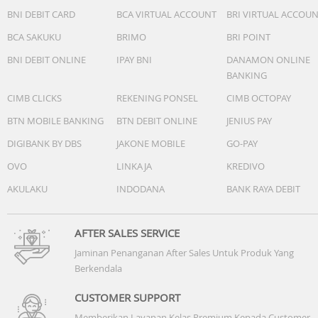
BNI DEBIT CARD
BCA VIRTUAL ACCOUNT
BRI VIRTUAL ACCOU
BCA SAKUKU
BRIMO
BRI POINT
BNI DEBIT ONLINE
IPAY BNI
DANAMON ONLINE
BANKING
CIMB CLICKS
REKENING PONSEL
CIMB OCTOPAY
BTN MOBILE BANKING
BTN DEBIT ONLINE
JENIUS PAY
DIGIBANK BY DBS
JAKONE MOBILE
GO-PAY
OVO
LINKAJA
KREDIVO
AKULAKU
INDODANA
BANK RAYA DEBIT
AFTER SALES SERVICE
Jaminan Penanganan After Sales Untuk Produk Yang
Berkendala
CUSTOMER SUPPORT
Memberikan Layanan Kelas Premium Kepada Customer