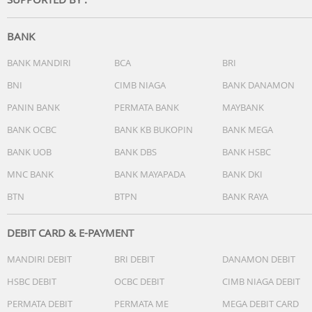
yang ditetapkan.
Spesifikasi:
BANK
- Tapak setrika : DynaGlide
- Daya : 350 W
BANK MANDIRI
BCA
BRI
- Pegangan lunak
BNI
CIMB NIAGA
BANK DANAMON
- Mencapai bagian yang sulit : Ulir tombol
PANIN BANK
PERMATA BANK
MAYBANK
- Mudah diatur dan disimpan : Penyimpanan kabel dan
selang yang mudah
BANK OCBC
BANK KB BUKOPIN
BANK MEGA
- Kabel tahan lama
BANK UOB
BANK DBS
BANK HSBC
- Kontrol suhu yang mudah
- Lampu indikator suhu
MNC BANK
BANK MAYAPADA
BANK DKI
- Panjang kabel : 1,8m
BTN
BTPN
BANK RAYA
DEBIT CARD & E-PAYMENT
MANDIRI DEBIT
BRI DEBIT
DANAMON DEBIT
HSBC DEBIT
OCBC DEBIT
CIMB NIAGA DEBIT
PERMATA DEBIT
PERMATA ME
MEGA DEBIT CARD