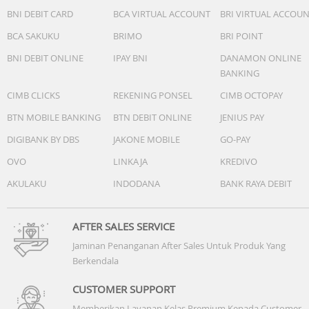
BNI DEBIT CARD
BCA VIRTUAL ACCOUNT
BRI VIRTUAL ACCOU
BCA SAKUKU
BRIMO
BRI POINT
BNI DEBIT ONLINE
IPAY BNI
DANAMON ONLINE
BANKING
CIMB CLICKS
REKENING PONSEL
CIMB OCTOPAY
BTN MOBILE BANKING
BTN DEBIT ONLINE
JENIUS PAY
DIGIBANK BY DBS
JAKONE MOBILE
GO-PAY
OVO
LINKAJA
KREDIVO
AKULAKU
INDODANA
BANK RAYA DEBIT
AFTER SALES SERVICE
Jaminan Penanganan After Sales Untuk Produk Yang
Berkendala
CUSTOMER SUPPORT
Memberikan Layanan Kelas Premium Kepada Customer