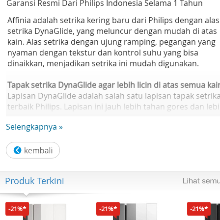
Garansi Resmi Dari Philips Indonesia Selama 1 Tahun
Affinia adalah setrika kering baru dari Philips dengan alas
setrika DynaGlide, yang meluncur dengan mudah di atas
kain. Alas setrika dengan ujung ramping, pegangan yang
nyaman dengan tekstur dan kontrol suhu yang bisa
dinaikkan, menjadikan setrika ini mudah digunakan.
Tapak setrika DynaGlide agar lebih licin di atas semua kai
Lapisan DynaGlide adalah salah satu lapisan tapak setrik
terbaik Philips. Lapisan ini jauh lebih tahan gores dan leb
licin daripada tapak setrika aluminium, anti-lengket, atau
Selengkapnya »
keramik.
Tapak setrika berujung ramping memudahkan untuk
menjangkau bagian yang sulit
Ujung ramping dari tapak setrika memungkinkan untuk
Produk Terkini
menjangkau bagian tersulit, seperti di antara kancing, sa
membuat lipatan, dan di sudut-sudut.
-21%*
-21%*
-21%*
Alur kancing mempercepat penyetrikaan di sepanjang