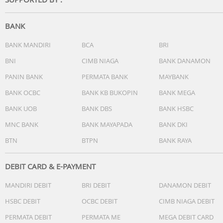
yang ditetapkan.
Spesifikasi:
BANK
- Tapak setrika : DynaGlide
- Daya : 350 W
BANK MANDIRI
BCA
BRI
- Pegangan lunak
BNI
CIMB NIAGA
BANK DANAMON
- Mencapai bagian yang sulit : Ulir tombol
PANIN BANK
PERMATA BANK
MAYBANK
- Mudah diatur dan disimpan : Penyimpanan kabel dan
selang yang mudah
BANK OCBC
BANK KB BUKOPIN
BANK MEGA
- Kabel tahan lama
BANK UOB
BANK DBS
BANK HSBC
- Kontrol suhu yang mudah
- Lampu indikator suhu
MNC BANK
BANK MAYAPADA
BANK DKI
- Panjang kabel : 1,8m
BTN
BTPN
BANK RAYA
DEBIT CARD & E-PAYMENT
MANDIRI DEBIT
BRI DEBIT
DANAMON DEBIT
HSBC DEBIT
OCBC DEBIT
CIMB NIAGA DEBIT
PERMATA DEBIT
PERMATA ME
MEGA DEBIT CARD