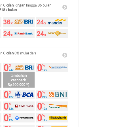
an
Cicilan Ringan
hingga
36 bulan
718 / bulan
an
Cicilan 0%
mulai dari
tambahan
cashback
Rp 500.000 *)