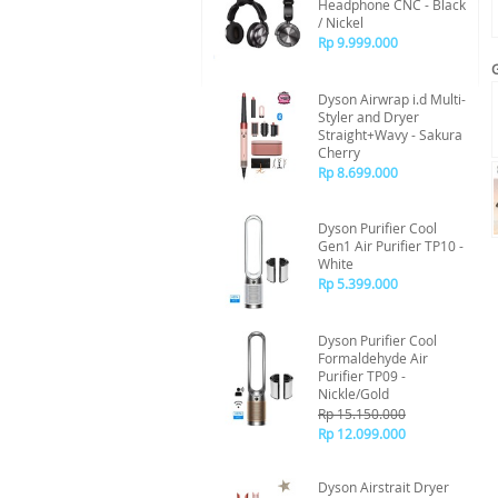
Headphone CNC - Black
/ Nickel
Rp 9.999.000
Dyson Airwrap i.d Multi-
Styler and Dryer
Straight+Wavy - Sakura
Cherry
Rp 8.699.000
Dyson Purifier Cool
Gen1 Air Purifier TP10 -
White
Rp 5.399.000
Dyson Purifier Cool
Formaldehyde Air
Purifier TP09 -
Nickle/Gold
Rp 15.150.000
Rp 12.099.000
Dyson Airstrait Dryer