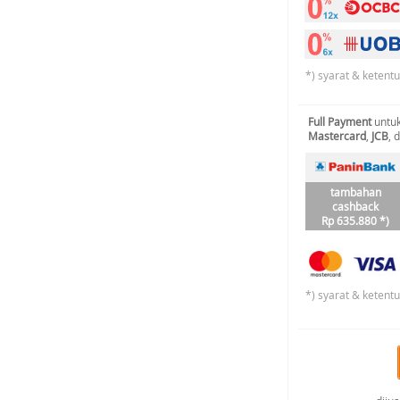
*) syarat & ketent
Full Payment
untuk
Mastercard
,
JCB
, 
tambahan
cashback
Rp 635.880 *)
*) syarat & ketent