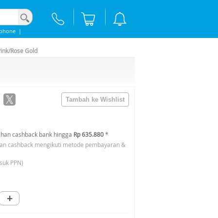
Iphone
|
Pink/Rose Gold
han cashback bank hingga
Rp 635.880
*
an cashback mengikuti metode pembayaran &
suk PPN)
+