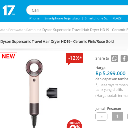
iPhone
|
Smartphone Terjangkau
|
Smartphone 5g
|
FLAZZ
|
IPHONE 13
|
Iphone 14
|
Samsung Note
latan Perawatan Rambut
>
Dyson Supersonic Travel Hair Dryer HD19 - Ceramic 
Dyson Supersonic Travel Hair Dryer HD19 - Ceramic Pink/Rose Gold
-12%*
Share to
Harga
Rp 5.299.000
dan dapatkan tamba
*) Besarnya tambah
bank yang dipilih.
(Harga sudah terma
Jumlah Pesanan
-
1