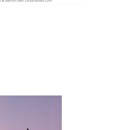
al & dikirim oleh Dinomarket.com