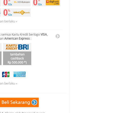
uan berlaku »
 semua Kartu Kredit berlogo
VISA
,
dan
American Express
:
tambahan
cashback
Rp 500.000 *)
uan berlaku »