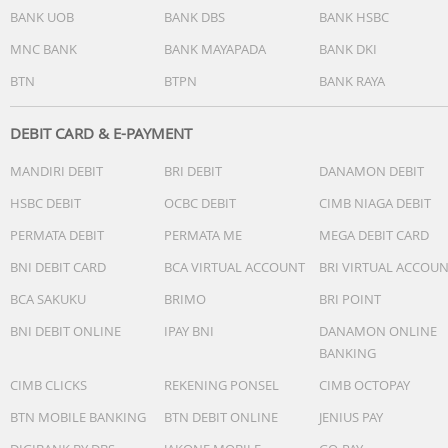
dokumen serta mengambil foto dan video 4K.
BANK UOB
BANK DBS
BANK HSBC
• BUKA KUNCI DENGAN TOUCH ID—Touch ID
memungkinkan Anda menggunakan sidik jari untuk
MNC BANK
BANK MAYAPADA
BANK DKI
membuka kunci iPad Air dan masuk ke aplikasi.
BTN
BTPN
BANK RAYA
DEBIT CARD & E-PAYMENT
Legal
MANDIRI DEBIT
BRI DEBIT
DANAMON DEBIT
(1) Wi-Fi 7 tersedia di negara dan wilayah yang mendukun
(2) Memerlukan paket data. 5G tersedia di pasar tertentu
HSBC DEBIT
OCBC DEBIT
CIMB NIAGA DEBIT
dan melalui operator tertentu. Kecepatan bervariasi
PERMATA DEBIT
PERMATA ME
MEGA DEBIT CARD
menurut kondisi lokasi dan operator. Untuk detail tentan
dukungan 5G, hubungi operator Anda dan lihat
BNI DEBIT CARD
BCA VIRTUAL ACCOUNT
BRI VIRTUAL ACCOU
apple.com/ipad/cellular.
BCA SAKUKU
BRIMO
BRI POINT
(3) Kekuatan baterai bervariasi tergantung penggunaan
dan konfigurasi. Lihat apple.com/batteries untuk informa
BNI DEBIT ONLINE
IPAY BNI
DANAMON ONLINE
selengkapnya.
BANKING
(4) Ruang tersedia lebih sedikit dan bergantung pada
CIMB CLICKS
REKENING PONSEL
CIMB OCTOPAY
banyak faktor. Kapasitas penyimpanan dapat berubah
berdasarkan versi perangkat lunak, pengaturan, dan mod
BTN MOBILE BANKING
BTN DEBIT ONLINE
JENIUS PAY
iPad. 1 GB = 1 miliar byte; 1 TB = 1 triliun byte. Kapasitas