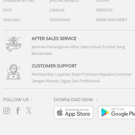
DIGIBANK BY DBS
JAKONE MOBILE
GO-PAY
terformat aktual lebih sedikit.
OVO
LINKAJA
KREDIVO
(5) Aplikasi tersedia di App Store. Ketersediaan judul dap
berubah sewaktu-waktu. Perangkat lunak pihak ketiga dij
AKULAKU
INDODANA
BANK RAYA DEBIT
terpisah.
(6) Layar memiliki sudut melengkung. Jika diukur secara
diagonal sebagai persegi, layar iPad Air 11 inci memiliki
AFTER SALES SERVICE
ukuran 10,86 inci. Area bidang layar berukuran lebih kecil
Jaminan Penanganan After Sales Untuk Produk Yang
(7) Aksesori dijual terpisah dan tergantung ketersediaan.
Berkendala
Kompatibilitas bervariasi berdasarkan generasi.
CUSTOMER SUPPORT
Memberikan Layanan Kelas Premium Kepada Customer
Dengan Ramah, Sigap Dan Profesional
FOLLOW US :
DOWNLOAD NOW :