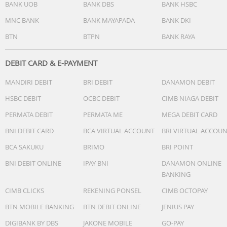
BANK UOB
BANK DBS
BANK HSBC
SDXC, port HDMI, jek headphone, dan chip nirkabel N1
rancangan Apple untuk Wi-Fi 7 dan Bluetooth 6. Dan
MNC BANK
BANK MAYAPADA
BANK DKI
mendukung hingga tiga layar eksternal dengan M5 Pro a
BTN
BTPN
BANK RAYA
hingga empat layar dengan M5 Max.
Isi kotak
DEBIT CARD & E-PAYMENT
- MacBook Pro 16 inci M5 Pro
MANDIRI DEBIT
BRI DEBIT
DANAMON DEBIT
- Adaptor Daya USB-C
- Kabel USB-C ke MagSafe 3
HSBC DEBIT
OCBC DEBIT
CIMB NIAGA DEBIT
PERMATA DEBIT
PERMATA ME
MEGA DEBIT CARD
BNI DEBIT CARD
BCA VIRTUAL ACCOUNT
BRI VIRTUAL ACCOU
BCA SAKUKU
BRIMO
BRI POINT
BNI DEBIT ONLINE
IPAY BNI
DANAMON ONLINE
BANKING
CIMB CLICKS
REKENING PONSEL
CIMB OCTOPAY
BTN MOBILE BANKING
BTN DEBIT ONLINE
JENIUS PAY
DIGIBANK BY DBS
JAKONE MOBILE
GO-PAY