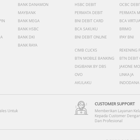
BANK DANAMON
HSBC DEBIT
OCBC DEBI
MAYBANK
PERMATA DEBIT
PERMATA 
PIN
BANK MEGA
BNI DEBIT CARD
BCA VIRTU
BANK HSBC
BCA SAKUKU
BRIMO
DA
BANK DKI
BNI DEBIT ONLINE
IPAY BNI
BANK RAYA
CIMB CLICKS
REKENING 
BTN MOBILE BANKING
BTN DEBIT
DIGIBANK BY DBS
JAKONE MO
OVO
LINKAJA
AKULAKU
INDODANA
CUSTOMER SUPPORT
ales Untuk
Memberikan Layanan Kel
Kepada Customer Dengan
Dan Profesional