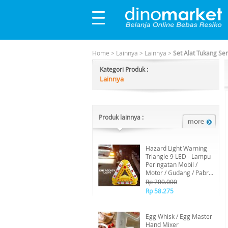
Home
>
Lainnya
>
Lainnya
>
Set Alat Tukang Se
Kategori Produk :
Lainnya
Produk lainnya :
Hazard Light Warning
Triangle 9 LED - Lampu
Peringatan Mobil /
Motor / Gudang / Pabrik
Super Emergency Light
Rp 200.000
LED Flashing Warning
Rp 58.275
Egg Whisk / Egg Master
Hand Mixer