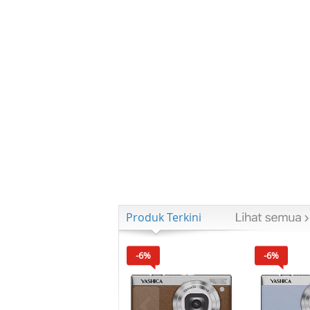
Produk Terkini
-6%
-6%