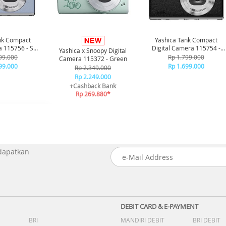
nk Compact
Yashica Tank Compact
a 115756 - Sky
Digital Camera 115754 -
Yashica x Snoopy Digital
ue
Black
99.000
Rp 1.799.000
Camera 115372 - Green
99.000
Rp 1.699.000
Rp 2.349.000
Rp 2.249.000
+Cashback Bank
Rp 269.880*
 dapatkan
DEBIT CARD & E-PAYMENT
BRI
MANDIRI DEBIT
BRI DEBIT