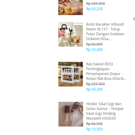
Rp 245.000
Rp 83.250
Botol Karakter Infused
Water KL127 - Tutup
Putar Dengan Sedotan
Didalam Bisa
Digantung Mudah
Rp 60.000
Dipegang
Rp 33.289
Rak Swivel R033
Perlengkapan
Penyimpanan Dapur -
Rotasi Rak Bisa Ditarik
Keluar Dan Diputer
Rp 255.000
Kedepan
Rp 43.290
Holder Sikat Gigi dan
Gelas Kumur - Tempat
Sikat Gigi Dinding
Wastafel HSG639
Rp 66.500
Rp 16.593