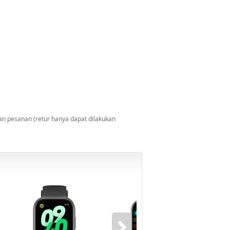
n pesanan (retur hanya dapat dilakukan
-6%