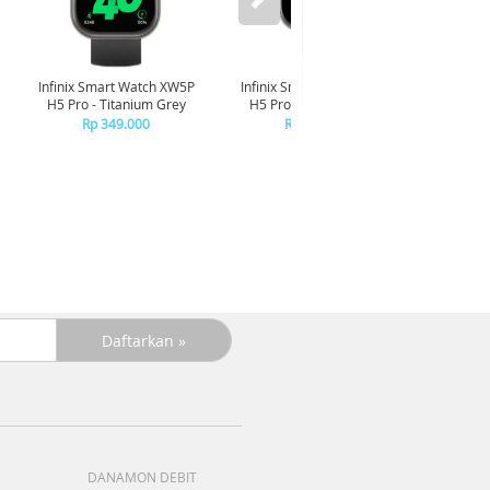
Infinix Smart Watch XW5P
Infinix Smart Watch XW5P
Yashi
H5 Pro - Titanium Grey
H5 Pro - Chrome Silver
Digita
Pin
Rp 349.000
Rp 349.000
R
R
DANAMON DEBIT