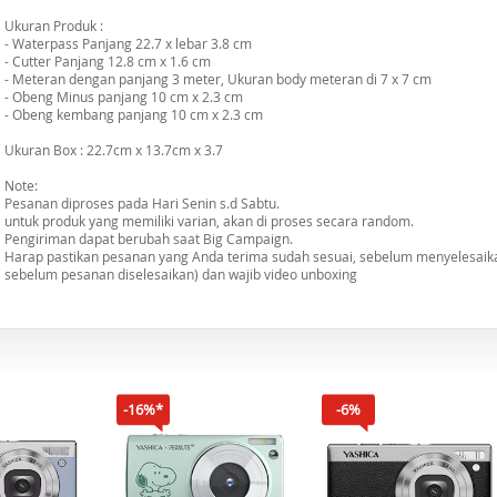
Ukuran Produk :
- Waterpass Panjang 22.7 x lebar 3.8 cm
- Cutter Panjang 12.8 cm x 1.6 cm
- Meteran dengan panjang 3 meter, Ukuran body meteran di 7 x 7 cm
- Obeng Minus panjang 10 cm x 2.3 cm
- Obeng kembang panjang 10 cm x 2.3 cm
Ukuran Box : 22.7cm x 13.7cm x 3.7
Note:
Pesanan diproses pada Hari Senin s.d Sabtu.
untuk produk yang memiliki varian, akan di proses secara random.
Pengiriman dapat berubah saat Big Campaign.
Harap pastikan pesanan yang Anda terima sudah sesuai, sebelum menyelesaika
sebelum pesanan diselesaikan) dan wajib video unboxing
-16%*
-6%