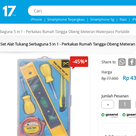
iPhone
|
Smartphone Terjangkau
|
Smartphone 5g
|
flazz
|
iP
iPhone 13
|
IPHONE 14
|
Samsung Note
rbaguna 5 in 1 - Perkakas Rumah Tangga Obeng Meteran Waterpass Portable
Set Alat Tukang Serbaguna 5 in 1 - Perkakas Rumah Tangga Obeng Meteran
-45%*
Share to
Harga
Rp 4
Rp 77.900
Jumlah Pesanan
-
1