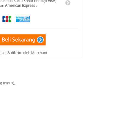
 semua Kartu Kredit berlogo
VISA
,
dan
American Express
:
ijual & dikirim oleh Merchant
g minus),