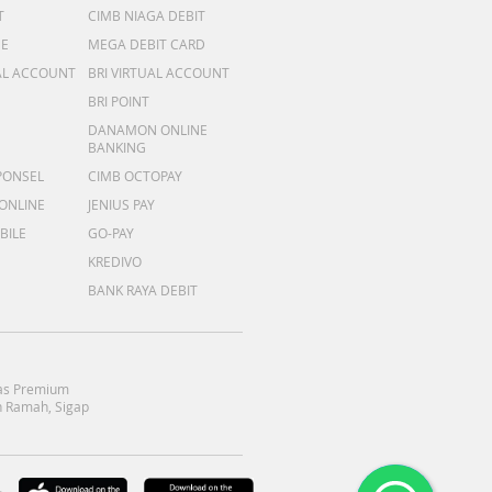
T
CIMB NIAGA DEBIT
ME
MEGA DEBIT CARD
AL ACCOUNT
BRI VIRTUAL ACCOUNT
BRI POINT
DANAMON ONLINE
BANKING
PONSEL
CIMB OCTOPAY
 ONLINE
JENIUS PAY
BILE
GO-PAY
KREDIVO
BANK RAYA DEBIT
as Premium
 Ramah, Sigap