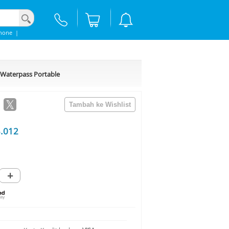
hone
|
 Waterpass Portable
3.012
+