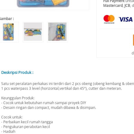
Full Payment
untuk
Mastercard
,
JCB
, 
Gambar :
d
Deskripsi Produk :
Satu set peralatan perkakas ini terdiri dari 2 pcs obeng (obeng kembang & oben
1 pcs waterpass 3 level (horizontal,vertikal dan 45°), cutter dan meteran.
Keunggulan Produk:
- Cocok untuk kebutuhan rumah sampai proyek DIY
- Desain ringan dan compact, mudah dibawa & disimpan.
Cocok untuk:
- Perbaikan kecil rumah tangga
- Pengukuran perabotan kecil
- Hadiah