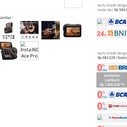
Kartu Kredit deng
mulai dari
Rp 584.
Gambar :
Kartu Kredit deng
Rp 683.528 / bulan
tambahan
cashback
Rp 1.000.000 *)