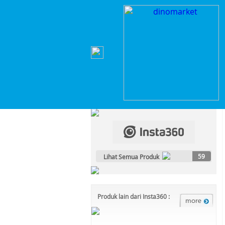
Home
>
Kamera & Video
>
Action Cam
>
Insta3
Kategori Produk :
Kamera & Video
59
Lihat Semua Produk
Produk lain dari Insta360 :