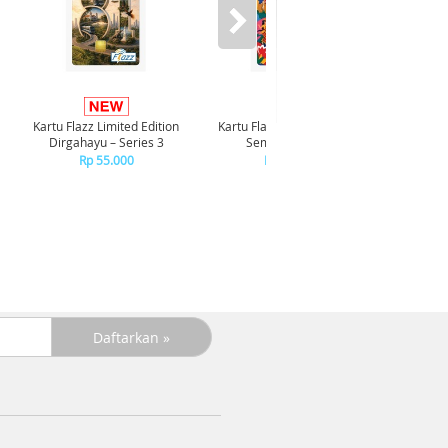
Kartu Flazz Limited Edition
Kartu Flazz Limited Edition
Realme P
Dirgahayu – Series 3
Semarak HUT RI
Rp 55.000
Rp 55.000
R
+C
R