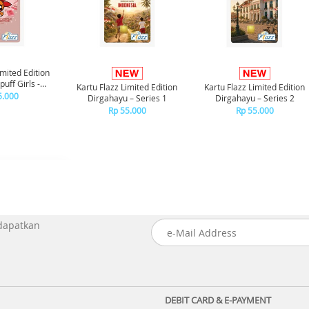
imited Edition
uff Girls -
Kartu Flazz Limited Edition
Kartu Flazz Limited Edition
ssom
5.000
Dirgahayu – Series 1
Dirgahayu – Series 2
Rp 55.000
Rp 55.000
 dapatkan
DEBIT CARD & E-PAYMENT