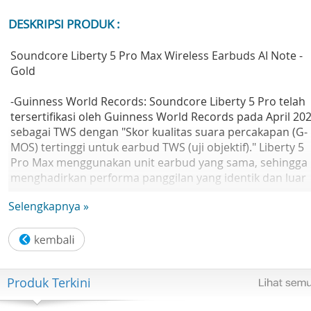
DESKRIPSI PRODUK :
Soundcore Liberty 5 Pro Max Wireless Earbuds AI Note -
Gold
-Guinness World Records: Soundcore Liberty 5 Pro telah
tersertifikasi oleh Guinness World Records pada April 20
sebagai TWS dengan "Skor kualitas suara percakapan (G-
MOS) tertinggi untuk earbud TWS (uji objektif)." Liberty 5
Pro Max menggunakan unit earbud yang sama, sehingga
menghadirkan performa panggilan yang identik dan luar
biasa.
Selengkapnya »
-Pencatat Berbasis AI (AI NOTE-TAKER) & Langganan: Sma
charging case ini dapat merekam rapat, kuliah, dan
wawancara di sekitar Anda melalui mikrofon internal, lalu
mentranskripsikannya dan membuat ringkasan AI yang
Produk Terkini
berisi poin-poin penting serta rencana tindakan (action
items). Fitur ini hanya merekam audio langsung di dalam