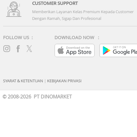
1x Charging Case
CUSTOMER SUPPORT
Memberikan Layanan Kelas Premium Kepada Customer
1x Ear Tips: XXS/XS/S/M/L
Dengan Ramah, Sigap Dan Profesional
1x Ear Fins: 0/1/2
FOLLOW US :
DOWNLOAD NOW :
1x USB-C Cable
1x Buku Panduan dan Petunjuk
1x Kartu Garansi
SYARAT & KETENTUAN
|
KEBIJAKAN PRIVASI
© 2008-2026 PT DINOMARKET