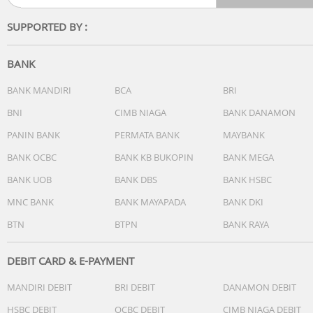
SUPPORTED BY :
-Kontrol Layar yang Mudah (Effortless Screen Control):
Dilengkapi dengan layar AMOLED besar berukuran 1,78 in
yang memungkinkan Anda mengakses AI Voice Recorder,
BANK
menyesuaikan ANC, dan mengelola pengaturan earbud—
semuanya langsung dari layar case. Anda juga bisa
BANK MANDIRI
BCA
BRI
menambahkan wallpaper khusus untuk personalisasi
BNI
CIMB NIAGA
BANK DANAMON
charging case Anda.
PANIN BANK
PERMATA BANK
MAYBANK
-Panggilan Jernih Sempurna (Whisper-Clear Calls):
BANK OCBC
BANK KB BUKOPIN
BANK MEGA
Didukung oleh 10 sensor dan Thus™ AI Chip, nikmati
BANK UOB
BANK DBS
BANK HSBC
panggilan yang sangat jernih bahkan di lingkungan bising
atas 100 dB atau di dalam ruangan yang sunyi. Berbisik,
MNC BANK
BANK MAYAPADA
BANK DKI
berbicara normal, atau berteriak—suara Anda akan selal
BTN
BTPN
BANK RAYA
terdengar jelas di mana pun Anda berada.
-Keheningan Total Instan (Instant Pure Silence): Peredam
DEBIT CARD & E-PAYMENT
kebisingan (ANC) 100% lebih efektif dibandingkan model
MANDIRI DEBIT
BRI DEBIT
DANAMON DEBIT
unggulan (flagship) kami sebelumnya. Ditenagai oleh 8
sensor dan Thus™ AI Chip, earbud ini memproses lebih d
HSBC DEBIT
OCBC DEBIT
CIMB NIAGA DEBIT