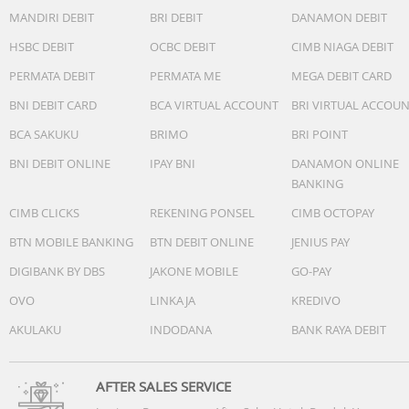
MANDIRI DEBIT
BRI DEBIT
DANAMON DEBIT
HSBC DEBIT
OCBC DEBIT
CIMB NIAGA DEBIT
PERMATA DEBIT
PERMATA ME
MEGA DEBIT CARD
BNI DEBIT CARD
BCA VIRTUAL ACCOUNT
BRI VIRTUAL ACCOU
BCA SAKUKU
BRIMO
BRI POINT
BNI DEBIT ONLINE
IPAY BNI
DANAMON ONLINE
BANKING
CIMB CLICKS
REKENING PONSEL
CIMB OCTOPAY
BTN MOBILE BANKING
BTN DEBIT ONLINE
JENIUS PAY
DIGIBANK BY DBS
JAKONE MOBILE
GO-PAY
OVO
LINKAJA
KREDIVO
AKULAKU
INDODANA
BANK RAYA DEBIT
AFTER SALES SERVICE