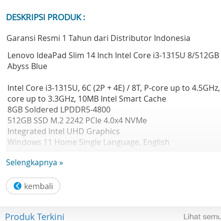
DESKRIPSI PRODUK :
Garansi Resmi 1 Tahun dari Distributor Indonesia
Lenovo IdeaPad Slim 14 Inch Intel Core i3-1315U 8/512GB 
Abyss Blue
Intel Core i3-1315U, 6C (2P + 4E) / 8T, P-core up to 4.5GHz,
core up to 3.3GHz, 10MB Intel Smart Cache
8GB Soldered LPDDR5-4800
512GB SSD M.2 2242 PCIe 4.0x4 NVMe
Integrated Intel UHD Graphics
Windows 11 Home Single Language, English
Case color - Abyss Blue
Selengkapnya »
2Y ADP-Idea NB Entry for ID only (ESS) CPN, 2Y Premium
Care -IPENTRY (ESS)
Produk Terkini