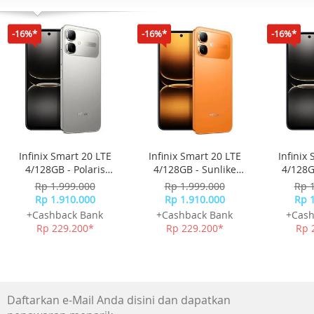
-16%*
-16%*
-16%*
Infinix Smart 20 LTE
Infinix Smart 20 LTE
Infinix
4/128GB - Polaris
4/128GB - Sunlike
4/128G
Titanium
Orange
Rp 1.999.000
Rp 1.999.000
Rp 
Rp 1.910.000
Rp 1.910.000
Rp 
+Cashback Bank
+Cashback Bank
+Cash
Rp 229.200*
Rp 229.200*
Rp 
Daftarkan e-Mail Anda disini dan dapatkan