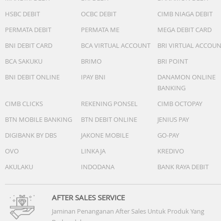
HSBC DEBIT
OCBC DEBIT
CIMB NIAGA DEBIT
Legal
PERMATA DEBIT
PERMATA ME
MEGA DEBIT CARD
(1) iPhone 15, iPhone 15 Plus, iPhone 15 Pro, dan iPhone 
Pro Max tahan cipratan, air, dan debu dan diuji dalam
BNI DEBIT CARD
BCA VIRTUAL ACCOUNT
BRI VIRTUAL ACCOU
kondisi laboratorium terkontrol dengan level IP68 menur
BCA SAKUKU
BRIMO
BRI POINT
standar IEC 60529 (kedalaman maksimum 6 meter hingga
selama 30 menit). Ketahanan terhadap cipratan, air, dan
BNI DEBIT ONLINE
IPAY BNI
DANAMON ONLINE
debu tidak berlaku secara permanen. Daya tahan mungk
BANKING
berkurang akibat penggunaan sehari-hari. Jangan coba
CIMB CLICKS
REKENING PONSEL
CIMB OCTOPAY
mengisi daya iPhone yang basah; lihat panduan penggun
untuk instruksi pembersihan dan pengeringan. Kerusaka
BTN MOBILE BANKING
BTN DEBIT ONLINE
JENIUS PAY
akibat cairan tidak ditanggung dalam garansi.
DIGIBANK BY DBS
JAKONE MOBILE
GO-PAY
(2) Layar memiliki sudut melengkung. Jika diukur sebagai
OVO
LINKAJA
KREDIVO
persegi standar, layarnya memiliki ukuran diagonal 6,12 i
AKULAKU
INDODANA
BANK RAYA DEBIT
(iPhone 15 Pro, iPhone 15) atau 6,69 inci (iPhone 15 Pro
Max, iPhone 15 Plus). Area bidang layar berukuran lebih
kecil.
AFTER SALES SERVICE
Jaminan Penanganan After Sales Untuk Produk Yang
(3) Kekuatan baterai bervariasi tergantung penggunaan