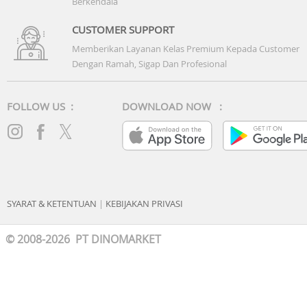
Berkendala
dan konfigurasi; lihat apple.com/batteries untuk informas
selengkapnya.
CUSTOMER SUPPORT
Memberikan Layanan Kelas Premium Kepada Customer
(4) iPhone 15 dan iPhone 15 Pro bisa mendeteksi
Dengan Ramah, Sigap Dan Profesional
kecelakaan mobil yang parah dan melakukan panggilan
bantuan. Memerlukan panggilan Wi-Fi atau koneksi selule
FOLLOW US :
DOWNLOAD NOW :
SYARAT & KETENTUAN
|
KEBIJAKAN PRIVASI
© 2008-2026 PT DINOMARKET