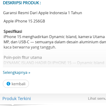
DESKRIPSI PRODUK :
Garansi Resmi Dari Apple Indonesia 1 Tahun
Apple iPhone 15 256GB
Spesifikasi
iPhone 15 menghadirkan Dynamic Island, kamera Utama
MP, dan USB-C — semuanya dalam desain aluminium da
kaca berwarna yang tangguh.
Poin-poin fitur utama
DYNAMIC ISLAND HADIR DI IPHONE 15 — Dynamic Island
menampilkan gelembung pemberitahuan dan Aktivitas
Selengkapnya »
Langsung — jadi Anda tidak melewatkannya saat
melakukan hal lain. Anda dapat melihat siapa yang
menelepon, memeriksa status penerbangan Anda, dan
banyak lagi.
Produk Terkini
DESAIN INOVATIF — iPhone 15 dilengkapi dengan desain
aluminium dan kaca berwarna yang tangguh. Tahan