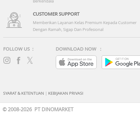
Berkendala
CUSTOMER SUPPORT
Memberikan Layanan Kelas Premium Kepada Customer
Dengan Ramah, Sigap Dan Profesional
FOLLOW US :
DOWNLOAD NOW :
SYARAT & KETENTUAN
|
KEBIJAKAN PRIVASI
Efek Coanda
© 2008-2026 PT DINOMARKET
Dirancang untuk melepaskan ion-ion plasmacluster
sehingga dapat mengikuti aliran udara mobil dan
menjangkau seluruh kabin mobil.