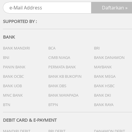
SUPPORTED BY :
BANK
BANK MANDIRI
BCA
BRI
BNI
CIMB NIAGA
BANK DANAMON
PANIN BANK
PERMATA BANK
MAYBANK
Dual Usage
Dapat digunakan di mobil atau di menja kantor Anda unt
BANK OCBC
BANK KB BUKOPIN
BANK MEGA
mendapatkan kualitas udara yang bersih dan segar.
BANK UOB
BANK DBS
BANK HSBC
MNC BANK
BANK MAYAPADA
BANK DKI
BTN
BTPN
BANK RAYA
DEBIT CARD & E-PAYMENT
MANDIRI DEBIT
BRI DEBIT
DANAMON DEBIT