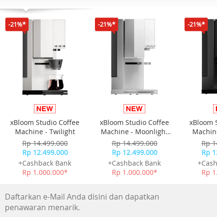
-21%*
-21%*
-21%*
Dual Port USB
Dilengkapi car adaptor dengan dual port yang dapat
mengaktifkan Car Purifier sekaligus mengisi ulang daya
telepon genggam atau tablet Anda.
xBloom Studio Coffee
xBloom Studio Coffee
xBloom 
Machine - Twilight
Machine - Moonlight
Machine
White
Rp 14.499.000
Rp 14.499.000
Rp 1
Rp 12.499.000
Rp 12.499.000
Rp 1
+Cashback Bank
+Cashback Bank
+Cash
Rp 1.000.000*
Rp 1.000.000*
Rp 1
Daftarkan e-Mail Anda disini dan dapatkan
penawaran menarik.