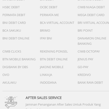
HSBC DEBIT
OCBC DEBIT
CIMB NIAGA DEBIT
PERMATA DEBIT
PERMATA ME
MEGA DEBIT CARD
BNI DEBIT CARD
BCA VIRTUAL ACCOUNT
BRI VIRTUAL ACCOU
BCA SAKUKU
BRIMO
BRI POINT
BNI DEBIT ONLINE
IPAY BNI
DANAMON ONLINE
BANKING
CIMB CLICKS
REKENING PONSEL
CIMB OCTOPAY
BTN MOBILE BANKING
BTN DEBIT ONLINE
JENIUS PAY
Large Coverage Area
DIGIBANK BY DBS
JAKONE MOBILE
GO-PAY
Car Purifier dapat menjangkau area yang luas sampai
OVO
LINKAJA
KREDIVO
dengan 3.6 m3 atau setara Mini MPV dengan 3 baris kursi
AKULAKU
INDODANA
BANK RAYA DEBIT
dengan panjang 2.4 m x lebar 1.3 m x tinggi 1.15 m.
AFTER SALES SERVICE
Jaminan Penanganan After Sales Untuk Produk Yang