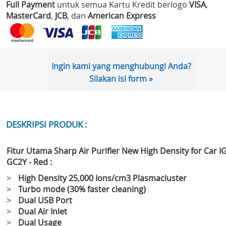
Full Payment
untuk semua Kartu Kredit berlogo
VISA
,
MasterCard
,
JCB
, dan
American Express
Ingin kami yang menghubungi Anda?
Silakan isi form »
DESKRIPSI PRODUK :
Fitur Utama Sharp Air Purifier New High Density for Car IG
GC2Y - Red :
>
High Density 25,000 Ions/cm3 Plasmacluster
>
Turbo mode (30% faster cleaning)
>
Dual USB Port
>
Dual Air Inlet
>
Dual Usage