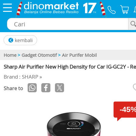
×
Home
>
Gadget Otomotif
>
Air Purifer Mobil
Sharp Air Purifier New High Density for Car IG-GC2Y - R
Brand : SHARP »
Share to
-45