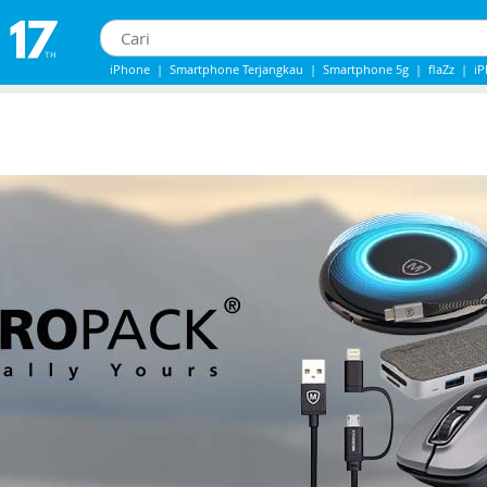
iPhone
|
Smartphone Terjangkau
|
Smartphone 5g
|
flaZz
|
i
iPhone 13
|
iPhone 14
|
Samsung note