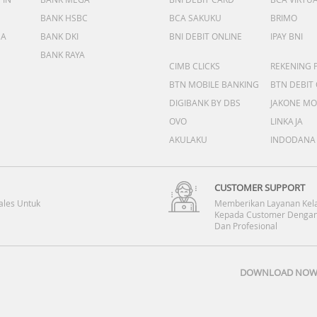
BANK HSBC
BCA SAKUKU
BRIMO
DA
BANK DKI
BNI DEBIT ONLINE
IPAY BNI
BANK RAYA
CIMB CLICKS
REKENING 
BTN MOBILE BANKING
BTN DEBIT
DIGIBANK BY DBS
JAKONE MO
OVO
LINKAJA
AKULAKU
INDODANA
CUSTOMER SUPPORT
ales Untuk
Memberikan Layanan Kel
Kepada Customer Dengan
Dan Profesional
DOWNLOAD NOW 