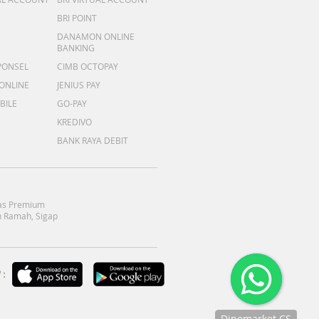
BRI POINT
DANAMON ONLINE
BANKING
PONSEL
CIMB OCTOPAY
 ONLINE
JENIUS PAY
BILE
GO-PAY
KREDIVO
BANK RAYA DEBIT
as Premium
 Ramah, Sigap
:
Dinomarket CS