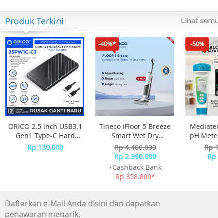
Produk Terkini
-40%*
-50%
ORICO 2.5 inch USB3.1
Tineco iFloor 5 Breeze
Mediatec
Gen1 Type-C Hard
Smart Wet Dry
pH Meter
Drive Enclosure -
Cordless Vacuum
Rp 130.000
Rp 4.400.000
Rp 
25PW1C-C3
Cleaner Vakum
Rp 2.990.000
Rp 
Penghisap Debu
+Cashback Bank
Rp 358.800*
Daftarkan e-Mail Anda disini dan dapatkan
penawaran menarik.