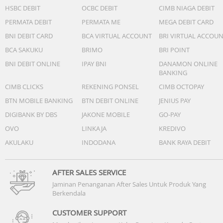
HSBC DEBIT
OCBC DEBIT
CIMB NIAGA DEBIT
PERMATA DEBIT
PERMATA ME
MEGA DEBIT CARD
BNI DEBIT CARD
BCA VIRTUAL ACCOUNT
BRI VIRTUAL ACCOU
BCA SAKUKU
BRIMO
BRI POINT
BNI DEBIT ONLINE
IPAY BNI
DANAMON ONLINE
BANKING
CIMB CLICKS
REKENING PONSEL
CIMB OCTOPAY
BTN MOBILE BANKING
BTN DEBIT ONLINE
JENIUS PAY
DIGIBANK BY DBS
JAKONE MOBILE
GO-PAY
OVO
LINKAJA
KREDIVO
AKULAKU
INDODANA
BANK RAYA DEBIT
AFTER SALES SERVICE
Jaminan Penanganan After Sales Untuk Produk Yang
Berkendala
CUSTOMER SUPPORT