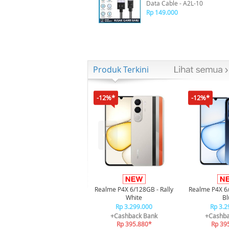
Data Cable - A2L-10
Rp 149.000
Produk Terkini
-12%*
-12%*
Realme P4X 6/128GB - Rally
Realme P4X 6
White
Bl
Rp 3.299.000
Rp 3.2
+Cashback Bank
+Cashba
Rp 395.880*
Rp 39