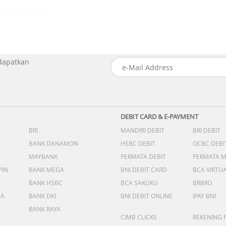
 dapatkan
DEBIT CARD & E-PAYMENT
BRI
MANDIRI DEBIT
BRI DEBIT
BANK DANAMON
HSBC DEBIT
OCBC DEBI
MAYBANK
PERMATA DEBIT
PERMATA 
PIN
BANK MEGA
BNI DEBIT CARD
BCA VIRTU
BANK HSBC
BCA SAKUKU
BRIMO
DA
BANK DKI
BNI DEBIT ONLINE
IPAY BNI
BANK RAYA
CIMB CLICKS
REKENING 