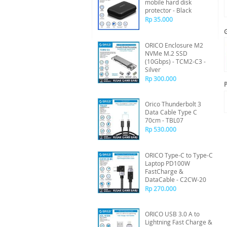
mobile hard disk
protector - Black
Rp 35.000
ORICO Enclosure M2
NVMe M.2 SSD
(10Gbps) - TCM2-C3 -
Silver
Rp 300.000
P
Orico Thunderbolt 3
Data Cable Type C
70cm - TBL07
Rp 530.000
ORICO Type-C to Type-C
Laptop PD100W
FastCharge &
DataCable - C2CW-20
Rp 270.000
ORICO USB 3.0 A to
Lightning Fast Charge &