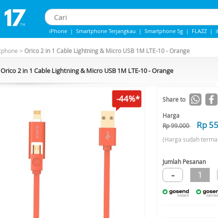
iPhone
|
Smartphone Terjangkau
|
Smartphone 5g
|
FLAZZ
|
iPhone 13
|
Iphone 14
|
Samsung Note
tphone
>
Orico 2 in 1 Cable Lightning & Micro USB 1M LTE-10 - Orange
Orico 2 in 1 Cable Lightning & Micro USB 1M LTE-10 - Orange
-44%*
Share to
Harga
Rp 5
Rp 99.000
(Harga sudah terma
Jumlah Pesanan
-
1