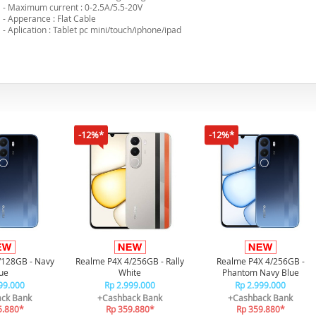
- Maximum current : 0-2.5A/5.5-20V
- Apperance : Flat Cable
- Aplication : Tablet pc mini/touch/iphone/ipad
-12%*
-12%*
/128GB - Navy
Realme P4X 4/256GB - Rally
Realme P4X 4/256GB -
ue
White
Phantom Navy Blue
99.000
Rp 2.999.000
Rp 2.999.000
ck Bank
+Cashback Bank
+Cashback Bank
5.880*
Rp 359.880*
Rp 359.880*