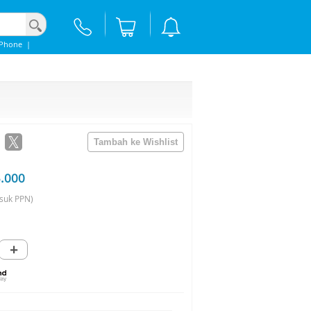
iPhone
|
5.000
suk PPN)
+