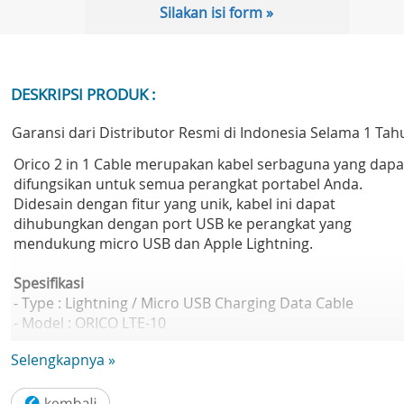
Silakan isi form »
DESKRIPSI PRODUK :
Garansi dari Distributor Resmi di Indonesia Selama 1 Tah
Orico 2 in 1 Cable merupakan kabel serbaguna yang dapa
difungsikan untuk semua perangkat portabel Anda.
Didesain dengan fitur yang unik, kabel ini dapat
dihubungkan dengan port USB ke perangkat yang
mendukung micro USB dan Apple Lightning.
Spesifikasi
- Type : Lightning / Micro USB Charging Data Cable
- Model : ORICO LTE-10
- Length : 100cm
Selengkapnya »
- Interface : Micro USB2.0 / Lightning
- Maximum current : 0-2.5A/5.5-20V
- Apperance : Flat Cable