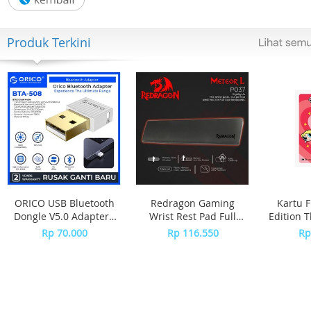
- Aplication : Tablet pc mini/touch/iphone/ipad
Produk Terkini
ORICO USB Bluetooth
Redragon Gaming
Kartu F
Dongle V5.0 Adapter -
Wrist Rest Pad Full
Edition 
BTA-508 - WHITE
Size Keyboard
Rp 70.000
Rp 116.550
Rp
METEOR L - P037