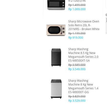
R-21D0(S)-IN
Rp 1.499.000
Rp 1.069.000
Sharp Microwave Oven
Solo Retro 20L R-
201MRS - Broken White
Rp 1.199.000
Rp 919.000
Sharp Washing
Machine 8.5 Kg New
Megamouth Series 2.0
ES-M8500XT-SA
Rp 3.589.000
Rp 3.549.000
Sharp Washing
Machine 8 Kg New
Megamouth Series 1.4
ES-M8000T-GG
Rp 3.829.000
Rp 3.529.000