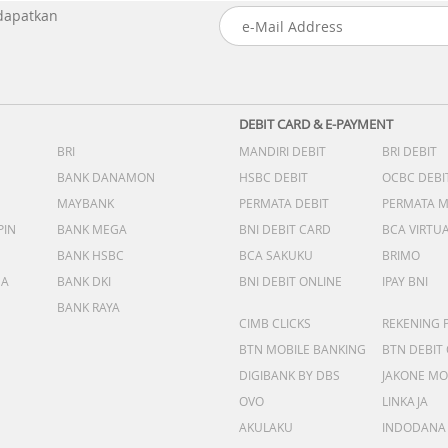
 dapatkan
DEBIT CARD & E-PAYMENT
BRI
MANDIRI DEBIT
BRI DEBIT
BANK DANAMON
HSBC DEBIT
OCBC DEBI
MAYBANK
PERMATA DEBIT
PERMATA 
PIN
BANK MEGA
BNI DEBIT CARD
BCA VIRTU
BANK HSBC
BCA SAKUKU
BRIMO
DA
BANK DKI
BNI DEBIT ONLINE
IPAY BNI
BANK RAYA
CIMB CLICKS
REKENING 
BTN MOBILE BANKING
BTN DEBIT
DIGIBANK BY DBS
JAKONE MO
OVO
LINKAJA
AKULAKU
INDODANA