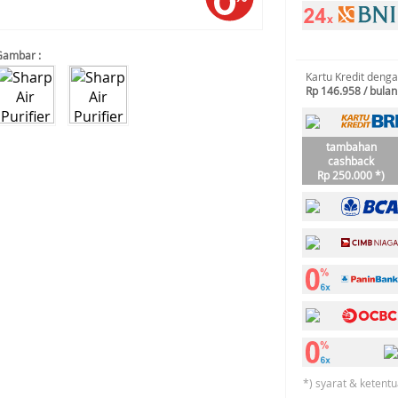
Gambar :
Kartu Kredit deng
Rp 146.958 / bulan
tambahan
cashback
Rp 250.000 *)
*) syarat & ketentu