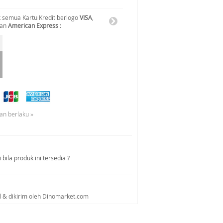
 semua Kartu Kredit berlogo
VISA
,
dan
American Express
:
an berlaku »
bila produk ini tersedia ?
al & dikirim oleh Dinomarket.com