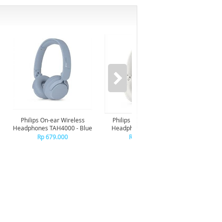
Philips On-ear Wireless
Philips On-ear Wireless
Philip
Headphones TAH4000 - Blue
Headphones TAH4000 -
Headp
White
Rp 679.000
Rp 679.000