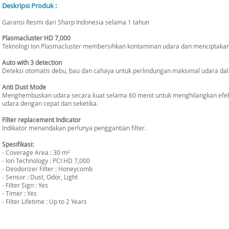
Deskripsi Produk :
Garansi Resmi dari Sharp Indonesia selama 1 tahun
Plasmacluster HD 7,000
Teknologi Ion Plasmacluster membersihkan kontaminan udara dan menciptaka
Auto with 3 detection
Deteksi otomatis debu, bau dan cahaya untuk perlindungan maksimal udara da
Anti Dust Mode
Menghembuskan udara secara kuat selama 60 menit untuk menghilangkan efek lis
udara dengan cepat dan seketika.
Filter replacement Indicator
Indikator menandakan perlunya penggantian filter.
Spesifikasi:
- Coverage Area : 30 m²
- Ion Technology : PCI HD 7,000
- Deodorizer Filter : Honeycomb
- Sensor : Dust, Odor, Light
- Filter Sign : Yes
- Timer : Yes
- Filter Lifetime : Up to 2 Years