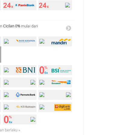
an
Cicilan 0%
mulai dari
an berlaku »