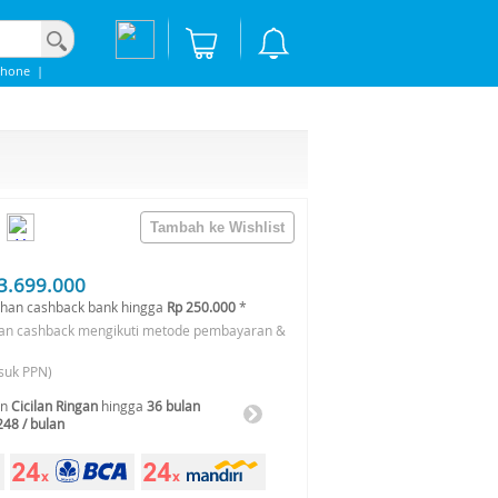
phone
|
3.699.000
han cashback bank hingga
Rp 250.000
*
an cashback mengikuti metode pembayaran &
suk PPN)
an
Cicilan Ringan
hingga
36 bulan
248 / bulan