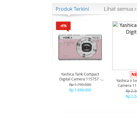
Produk Terkini
-6%
Yashica Tank Compact
Digital Camera 115757 -
Yashica x Sn
Pink Marshmallow
Rp 1.799.000
Camera 115
Rp 1.699.000
Rp 2.3
Rp 2.2