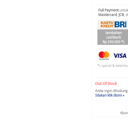
Full Payment
untuk
Mastercard
,
JCB
, 
tambahan
cashback
Rp 250.000 *)
*) syarat & ketentu
Out Of Stock
Anda ingin dihubungi 
Silakan klik disini »
diju