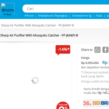
iPhone
|
Smartphone Terjangkau
|
Smartphone 5g
|
FlaZz
|
I
Iphone 13
|
IPhone 14
|
Samsung Note
>
Sharp Air Purifier With Mosquito Catcher - FP-JM40Y-B
Sharp Air Purifier With Mosquito Catcher - FP-JM40Y-B
-14%*
Share to
Harga
Rp 
Rp 3.999.000
dan dapatkan tamba
*) Besarnya tambah
bank yang dipilih.
(Harga sudah terma
Kartu Kredit deng
mulai dari
Rp 140.