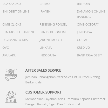
BCA SAKUKU
BRIMO
BRI POINT
BNI DEBIT ONLINE
IPAY BNI
DANAMON ONLINE
BANKING
CIMB CLICKS
REKENING PONSEL
CIMB OCTOPAY
BTN MOBILE BANKING
BTN DEBIT ONLINE
JENIUS PAY
DIGIBANK BY DBS
JAKONE MOBILE
GO-PAY
OVO
LINKAJA
KREDIVO
AKULAKU
INDODANA
BANK RAYA DEBIT
AFTER SALES SERVICE
Jaminan Penanganan After Sales Untuk Produk Yang
Berkendala
CUSTOMER SUPPORT
Memberikan Layanan Kelas Premium Kepada Customer
Dengan Ramah, Sigap Dan Profesional