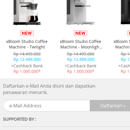
mouse sudah berada di genggaman.
Syarat : Smart TV harus mendukung koneksi Bluetooth
Dengan ukurannya yang mungil, keyboard bluetooth min
ini sangat praktis dan mudah untuk dibawa ke mana saja
xBloom Studio Coffee
xBloom Studio Coffee
xBloom 
Baterai hanya untuk tes nyala atau tidak.
Machine - Twilight
Machine - Moonlight
Machine
Kita tidak ada garansi untuk bateray
White
Rp 14.499.000
Rp 14.499.000
Rp 1
Rp 12.499.000
Rp 12.499.000
Rp 1
+Cashback Bank
+Cashback Bank
+Cash
Rp 1.000.000*
Rp 1.000.000*
Rp 1
Daftarkan e-Mail Anda disini dan dapatkan
penawaran menarik.
SUPPORTED BY :