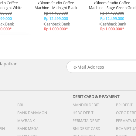
dio Coffee
xBloom Studio Coffee
xBloom Studio Coffee
onlight White
Machine - Midnight Black
Machine - Sage Green Gold
499.000
Rp 14.499.000
Rp 14.499.000
499.000
Rp 12.499.000
Rp 12.499.000
ck Bank
+Cashback Bank
+Cashback Bank
00.000*
Rp 1.000.000*
Rp 1.000.000*
 dapatkan
DEBIT CARD & E-PAYMENT
BRI
MANDIRI DEBIT
BRI DEBIT
BANK DANAMON
HSBC DEBIT
OCBC DEBI
MAYBANK
PERMATA DEBIT
PERMATA 
PIN
BANK MEGA
BNI DEBIT CARD
BCA VIRTU