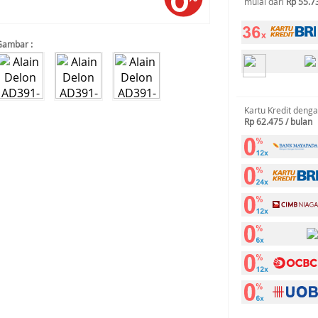
mulai dari
Rp 55.7
Gambar :
Kartu Kredit deng
Rp 62.475 / bulan