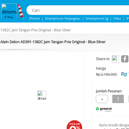
iPhone
|
Smartphone Terjangkau
|
Smartphone 5g
|
FlAzz
|
I
iphone 13
|
Samsung Note
|
iphone 14
1382C Jam Tangan Pria Original - Blue Silver
Alain Delon AD391-1382C Jam Tangan Pria Original - Blue Silver
-30%*
Share to
Harga
Rp 
Rp 2.100.000
Jumlah Pesanan
-
1
Kartu Kredit deng