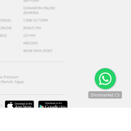
BRI POINT
DANAMON ONLINE
BANKING
PONSEL
CIMB OCTOPAY
 ONLINE
JENIUS PAY
BILE
GO-PAY
KREDIVO
BANK RAYA DEBIT
as Premium
 Ramah, Sigap
Dinomarket CS
Chat
:
dengan CS
kami via
WhatsApp!
Jam
operasional