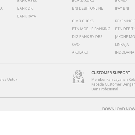
BANK HSBC
BCA SAKUKU
BRIMO
DA
BANK DKI
BNI DEBIT ONLINE
IPAY BNI
BANK RAYA
CIMB CLICKS
REKENING 
BTN MOBILE BANKING
BTN DEBIT
DIGIBANK BY DBS
JAKONE MO
OVO
LINKAJA
AKULAKU
INDODANA
CUSTOMER SUPPORT
ales Untuk
Memberikan Layanan Kel
Kepada Customer Dengan
Dan Profesional
DOWNLOAD NOW 
Copyright © 2008-2026 PT DINOMARKET