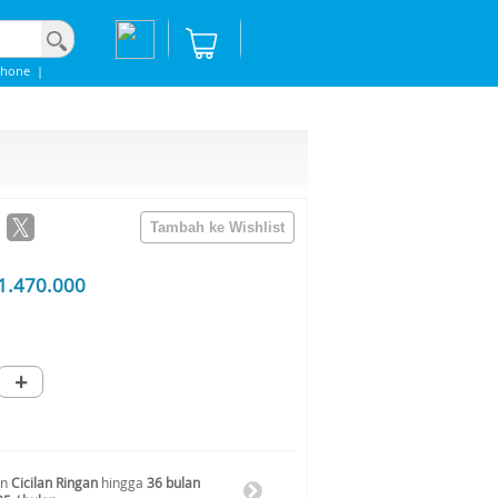
Phone
|
1.470.000
+
an
Cicilan Ringan
hingga
36 bulan