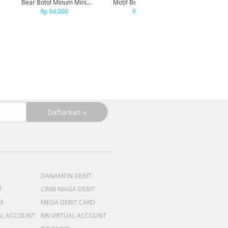
Bear Botol Minum Mini
Motif Bear Tumbler Anak
Moti
Travel Kedap Anti Tumpah -
Sekolah dengan Tali -
Transp
Rp 64.000
Rp 180.000
CREAMWHITE LID
STAINLESS STEEL
DANAMON DEBIT
T
CIMB NIAGA DEBIT
ME
MEGA DEBIT CARD
AL ACCOUNT
BRI VIRTUAL ACCOUNT