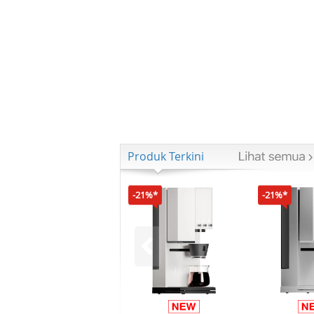
Produk Terkini
-21%*
-21%*