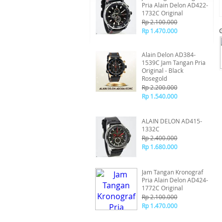
Pria Alain Delon AD422-
1732C Original
Rp 2.100.000
Rp 1.470.000
Alain Delon AD384-
1539C Jam Tangan Pria
Original - Black
Rosegold
Rp 2.200.000
Rp 1.540.000
ALAIN DELON AD415-
1332C
Rp 2.400.000
Rp 1.680.000
Jam Tangan Kronograf
Pria Alain Delon AD424-
1772C Original
Rp 2.100.000
Rp 1.470.000