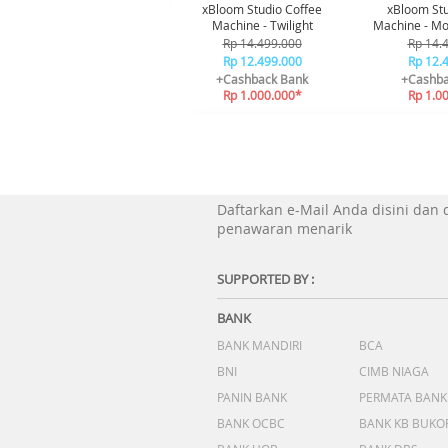
xBloom Studio Coffee
xBloom Stu
Machine - Twilight
Machine - Mo
Rp 14.499.000
Rp 14.
Rp 12.499.000
Rp 12.
+Cashback Bank
+Cashba
Rp 1.000.000*
Rp 1.0
Daftarkan e-Mail Anda disini dan
penawaran menarik
SUPPORTED BY :
BANK
BANK MANDIRI
BCA
BNI
CIMB NIAGA
PANIN BANK
PERMATA BANK
BANK OCBC
BANK KB BUKO