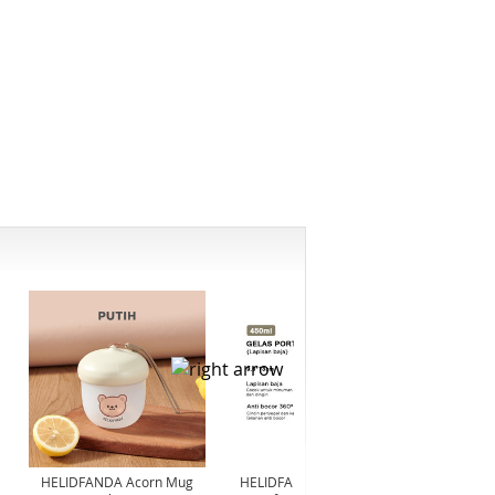
HELIDFANDA Acorn Mug
HELIDFANDA Botol Minum
HELIDF