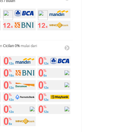
35 / bulan
an
Cicilan 0%
mulai dari