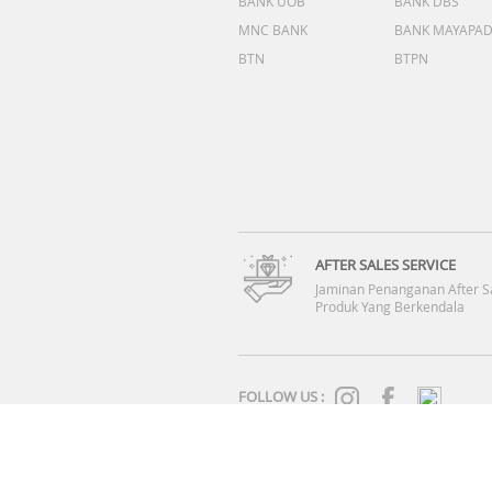
BANK UOB
BANK DBS
MNC BANK
BANK MAYAPA
BTN
BTPN
AFTER SALES SERVICE
Jaminan Penanganan After S
Produk Yang Berkendala
FOLLOW US :
SYARAT & KETENTUAN
|
KEBIJAKAN PRIVASI