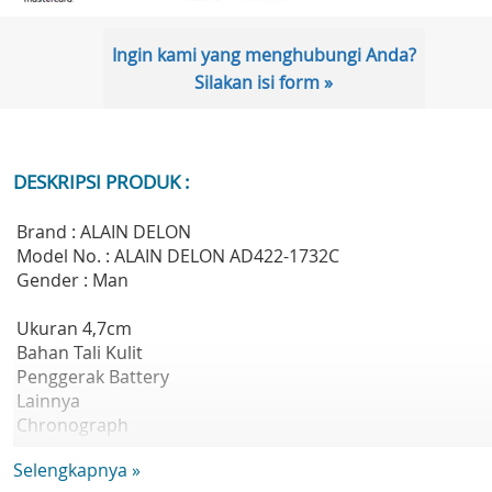
Ingin kami yang menghubungi Anda?
Silakan isi form »
DESKRIPSI PRODUK :
Brand : ALAIN DELON
Model No. : ALAIN DELON AD422-1732C
Gender : Man
Ukuran 4,7cm
Bahan Tali Kulit
Penggerak Battery
Lainnya
Chronograph
- Quartz Movement
Selengkapnya »
- Genuine Leather Strap