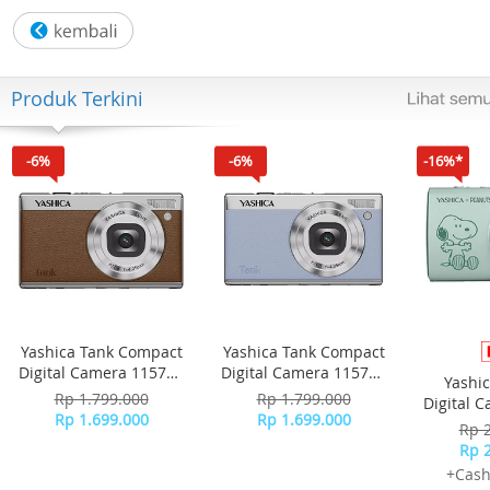
- Water Resistant 10ATM
Kelengkapan : Buku Garansi + Box ASLI Alain Delon
Produk Terkini
-6%
-6%
-16%*
Yashica Tank Compact
Yashica Tank Compact
Digital Camera 115755
Digital Camera 115756
Yashi
- Brown
- Sky Blue
Rp 1.799.000
Rp 1.799.000
Digital 
Rp 1.699.000
Rp 1.699.000
-
Rp 
Rp 
+Cash