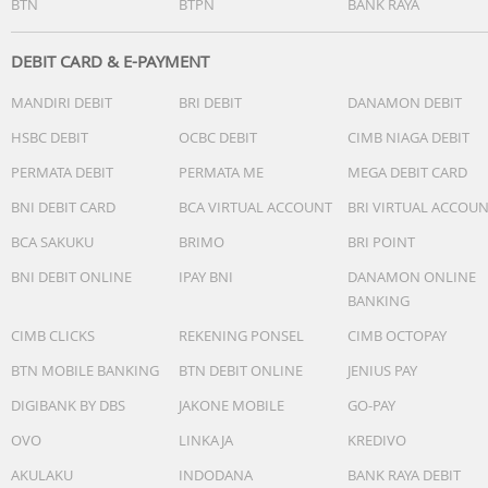
BTN
BTPN
BANK RAYA
DEBIT CARD & E-PAYMENT
MANDIRI DEBIT
BRI DEBIT
DANAMON DEBIT
HSBC DEBIT
OCBC DEBIT
CIMB NIAGA DEBIT
PERMATA DEBIT
PERMATA ME
MEGA DEBIT CARD
BNI DEBIT CARD
BCA VIRTUAL ACCOUNT
BRI VIRTUAL ACCOU
BCA SAKUKU
BRIMO
BRI POINT
BNI DEBIT ONLINE
IPAY BNI
DANAMON ONLINE
BANKING
CIMB CLICKS
REKENING PONSEL
CIMB OCTOPAY
BTN MOBILE BANKING
BTN DEBIT ONLINE
JENIUS PAY
DIGIBANK BY DBS
JAKONE MOBILE
GO-PAY
OVO
LINKAJA
KREDIVO
AKULAKU
INDODANA
BANK RAYA DEBIT