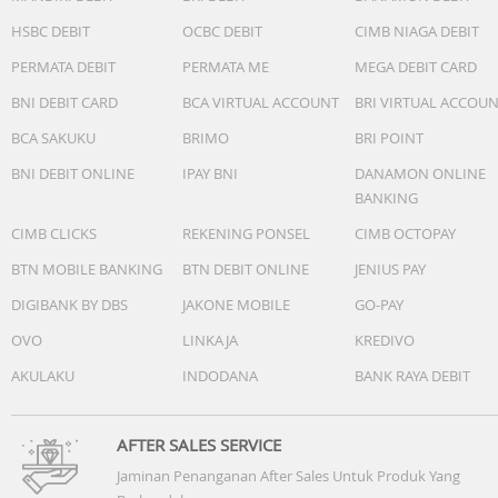
HSBC DEBIT
OCBC DEBIT
CIMB NIAGA DEBIT
PERMATA DEBIT
PERMATA ME
MEGA DEBIT CARD
BNI DEBIT CARD
BCA VIRTUAL ACCOUNT
BRI VIRTUAL ACCOU
BCA SAKUKU
BRIMO
BRI POINT
BNI DEBIT ONLINE
IPAY BNI
DANAMON ONLINE
BANKING
CIMB CLICKS
REKENING PONSEL
CIMB OCTOPAY
BTN MOBILE BANKING
BTN DEBIT ONLINE
JENIUS PAY
DIGIBANK BY DBS
JAKONE MOBILE
GO-PAY
OVO
LINKAJA
KREDIVO
AKULAKU
INDODANA
BANK RAYA DEBIT
AFTER SALES SERVICE
Jaminan Penanganan After Sales Untuk Produk Yang