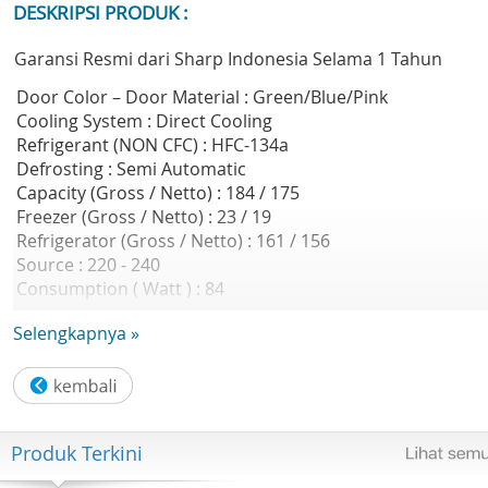
DESKRIPSI PRODUK :
Garansi Resmi dari Sharp Indonesia Selama 1 Tahun
Door Color – Door Material : Green/Blue/Pink
Cooling System : Direct Cooling
Refrigerant (NON CFC) : HFC-134a
Defrosting : Semi Automatic
Capacity (Gross / Netto) : 184 / 175
Freezer (Gross / Netto) : 23 / 19
Refrigerator (Gross / Netto) : 161 / 156
Source : 220 - 240
Consumption ( Watt ) : 84
Depth : 550
Selengkapnya »
Width : 535
Height : 1205
Weight : Nett : 28 Kg
Door : One Door
Produk Terkini