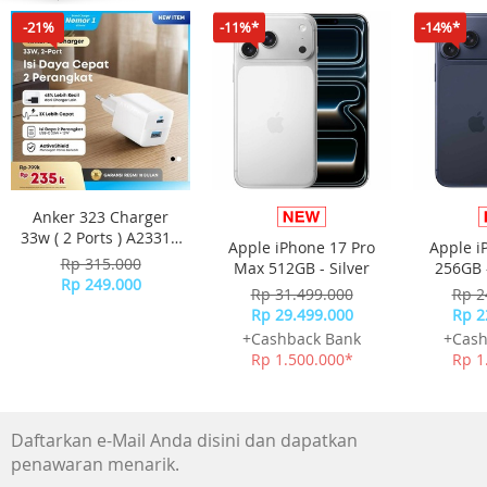
-21%
-11%*
-14%*
Anker 323 Charger
33w ( 2 Ports ) A2331 -
Apple iPhone 17 Pro
Apple i
White
Rp 315.000
Max 512GB - Silver
256GB 
Rp 249.000
Rp 31.499.000
Rp 2
Rp 29.499.000
Rp 2
+Cashback Bank
+Cash
Rp 1.500.000*
Rp 1
Daftarkan e-Mail Anda disini dan dapatkan
penawaran menarik.