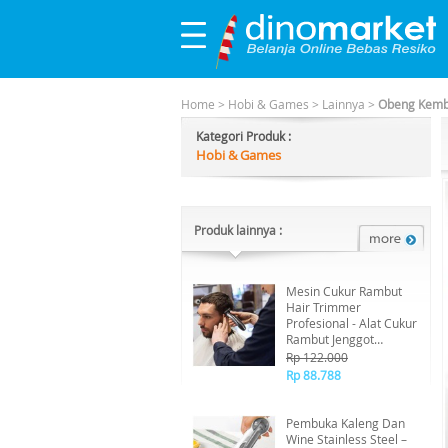
Home
>
Hobi & Games
>
Lainnya
>
Obeng Kemba
Kategori Produk :
Hobi & Games
Produk lainnya :
Mesin Cukur Rambut
Hair Trimmer
Profesional - Alat Cukur
Rambut Jenggot
Grooming Kit Pria
Rp 122.000
CL106 Lengkap [TKU]
Rp 88.788
Pembuka Kaleng Dan
Wine Stainless Steel –