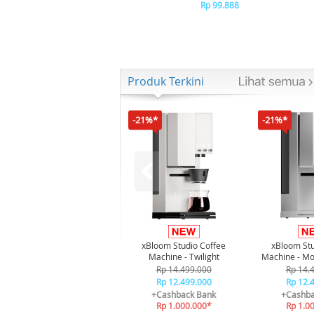
Dengan Teknology Isi
Rp 99.888
Ulang Baterai
Produk Terkini
-21%*
-21%*
xBloom Studio Coffee
xBloom Stu
Machine - Twilight
Machine - Mo
Rp 14.499.000
Rp 14.
Rp 12.499.000
Rp 12.
+Cashback Bank
+Cashba
Rp 1.000.000*
Rp 1.0