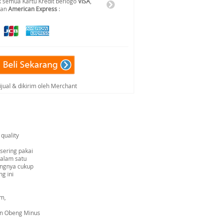
 semua Kartu Kredit berlogo
VISA
,
dan
American Express
:
ijual & dikirim oleh Merchant
quality
sering pakai
dalam satu
engnya cukup
g ini
cm,
dan Obeng Minus