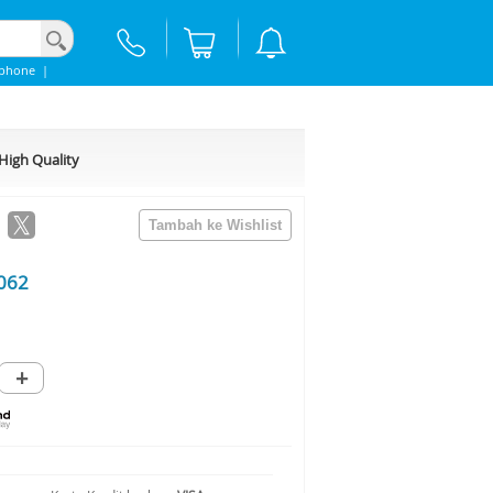
Iphone
|
High Quality
062
+