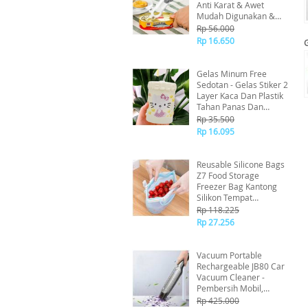
Anti Karat & Awet
Mudah Digunakan &
Anti Slip Wine Opener
Rp 56.000
Serbaguna
Rp 16.650
Gelas Minum Free
Sedotan - Gelas Stiker 2
Layer Kaca Dan Plastik
Tahan Panas Dan
Dingin GMK505
Rp 35.500
Rp 16.095
Reusable Silicone Bags
Z7 Food Storage
Freezer Bag Kantong
Silikon Tempat
Makanan Fresh -
Rp 118.225
Tempat Serbaguna
Rp 27.256
Kedap Udara System
Klip 1L
Vacuum Portable
Rechargeable JB80 Car
Vacuum Cleaner -
Pembersih Mobil,
Rumah, Kantor -
Rp 425.000