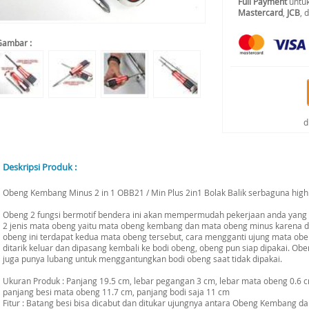
Full Payment
untuk
Mastercard
,
JCB
, 
Gambar :
d
Deskripsi Produk :
Obeng Kembang Minus 2 in 1 OBB21 / Min Plus 2in1 Bolak Balik serbaguna high 
Obeng 2 fungsi bermotif bendera ini akan mempermudah pekerjaan anda yang 
2 jenis mata obeng yaitu mata obeng kembang dan mata obeng minus karena 
obeng ini terdapat kedua mata obeng tersebut, cara mengganti ujung mata ob
ditarik keluar dan dipasang kembali ke bodi obeng, obeng pun siap dipakai. Oben
juga punya lubang untuk menggantungkan bodi obeng saat tidak dipakai.
Ukuran Produk : Panjang 19.5 cm, lebar pegangan 3 cm, lebar mata obeng 0.6 
panjang besi mata obeng 11.7 cm, panjang bodi saja 11 cm
Fitur : Batang besi bisa dicabut dan ditukar ujungnya antara Obeng Kembang 