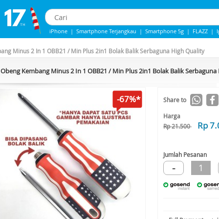
iPhone
|
Smartphone Terjangkau
|
Smartphone 5g
|
FLAZZ
|
IPhone 13
|
Samsung Note
|
Iphone 14
ng Minus 2 In 1 OBB21 / Min Plus 2in1 Bolak Balik Serbaguna High Quality
Obeng Kembang Minus 2 In 1 OBB21 / Min Plus 2in1 Bolak Balik Serbaguna 
-67%*
Share to
Harga
Rp 7.
Rp 21.500
Jumlah Pesanan
-
1