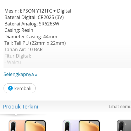
Mesin: EPSON Y121FC + Digital
Baterai Digital: CR2025 (3V)
Baterai Analog: SR626SW
Casing: Resin
Diameter Casing: 44mm
Tali: Tali PU (22mm x 22mm)
Tahan Air: 10 BAR
Fitur Digital:
- Waktu
- Detik
Selengkapnya »
- Hari/Tanggal
- Kronograf
- Alarm
- Lampu Latar LED
Garansi Resmi 1 Tahun
Produk Terkini
Kelengkapan Paket :
- Free Box
- Jam Tangan
- Kartu Garansi Resmi