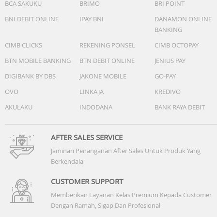
BCA SAKUKU
BRIMO
BRI POINT
BNI DEBIT ONLINE
IPAY BNI
DANAMON ONLINE
BANKING
CIMB CLICKS
REKENING PONSEL
CIMB OCTOPAY
BTN MOBILE BANKING
BTN DEBIT ONLINE
JENIUS PAY
DIGIBANK BY DBS
JAKONE MOBILE
GO-PAY
OVO
LINKAJA
KREDIVO
AKULAKU
INDODANA
BANK RAYA DEBIT
AFTER SALES SERVICE
Jaminan Penanganan After Sales Untuk Produk Yang
Berkendala
CUSTOMER SUPPORT
Memberikan Layanan Kelas Premium Kepada Customer
Dengan Ramah, Sigap Dan Profesional