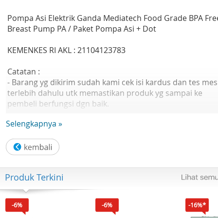
Pompa Asi Elektrik Ganda Mediatech Food Grade BPA Fre
Breast Pump PA / Paket Pompa Asi + Dot
KEMENKES RI AKL : 21104123783
Catatan :
- Barang yg dikirim sudah kami cek isi kardus dan tes mes
terlebih dahulu utk memastikan produk yg sampai ke
pembeli berfungsi dgn baik.
- Mesin tidak bisa dicharge. Harus dicolok terus selama
Selengkapnya »
penggunannya. Apabila ingin bepergian bisa dicolok ke
powerbank, karna alat ini kabelnya menggunakan USB.
Fitur Produk :
Menghisap dan memijat (2 mode) dengan lembut tanpa
Produk Terkini
gangguan, nyaman, dan sehat.
Tahan panas, mudah dibersihkan, dan aman.
Daya rendah.
-6%
-6%
-16%*
Vibrasi kecil, suara tidak berisik, dan lancar.