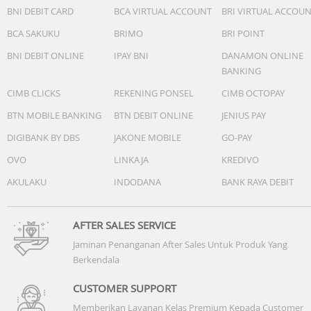
BNI DEBIT CARD
BCA VIRTUAL ACCOUNT
BRI VIRTUAL ACCOU
BCA SAKUKU
BRIMO
BRI POINT
BNI DEBIT ONLINE
IPAY BNI
DANAMON ONLINE
BANKING
CIMB CLICKS
REKENING PONSEL
CIMB OCTOPAY
BTN MOBILE BANKING
BTN DEBIT ONLINE
JENIUS PAY
DIGIBANK BY DBS
JAKONE MOBILE
GO-PAY
OVO
LINKAJA
KREDIVO
AKULAKU
INDODANA
BANK RAYA DEBIT
AFTER SALES SERVICE
Jaminan Penanganan After Sales Untuk Produk Yang
Berkendala
CUSTOMER SUPPORT
Memberikan Layanan Kelas Premium Kepada Customer