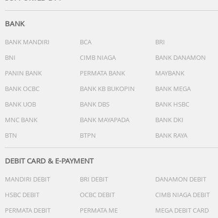
Bahan: BPA Free
Sumber Tenaga: Listrik
BANK
Bentuk: Solid
Berat Kemasan: 700 gram
BANK MANDIRI
BCA
BRI
BNI
CIMB NIAGA
BANK DANAMON
Konten Isi:
PANIN BANK
PERMATA BANK
MAYBANK
2x Corong Pompa ASI
2x Botol Susu
BANK OCBC
BANK KB BUKOPIN
BANK MEGA
2x Membran Valve
BANK UOB
BANK DBS
BANK HSBC
2x Membran diafragma
2x Konektor (utk double dan single)
MNC BANK
BANK MAYAPADA
BANK DKI
2x Tutup diafragma
BTN
BTPN
BANK RAYA
1x Kabel Tenaga USB
1x Mesin
2x Selang Panjang
DEBIT CARD & E-PAYMENT
1x Stick
MANDIRI DEBIT
BRI DEBIT
DANAMON DEBIT
1x Dot
HSBC DEBIT
OCBC DEBIT
CIMB NIAGA DEBIT
PERMATA DEBIT
PERMATA ME
MEGA DEBIT CARD