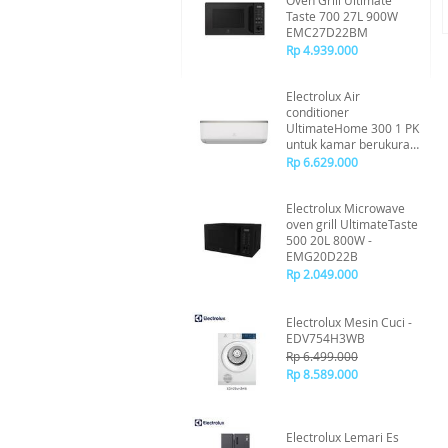
Oven Grill Ultimate
Taste 700 27L 900W
EMC27D22BM
Rp 4.939.000
Electrolux Air
conditioner
UltimateHome 300 1 PK
untuk kamar berukuran
12-18m² -
Rp 6.629.000
ESM093C1NA
Electrolux Microwave
oven grill UltimateTaste
500 20L 800W -
EMG20D22B
Rp 2.049.000
Electrolux Mesin Cuci -
EDV754H3WB
Rp 6.499.000
Rp 8.589.000
Electrolux Lemari Es