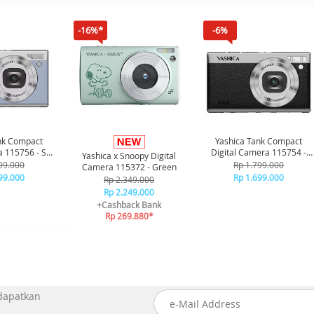
-16%*
-6%
nk Compact
Yashica Tank Compact
a 115756 - Sky
Digital Camera 115754 -
Yashica x Snoopy Digital
ue
Black
99.000
Rp 1.799.000
Camera 115372 - Green
99.000
Rp 1.699.000
Rp 2.349.000
Rp 2.249.000
+Cashback Bank
Rp 269.880*
 dapatkan