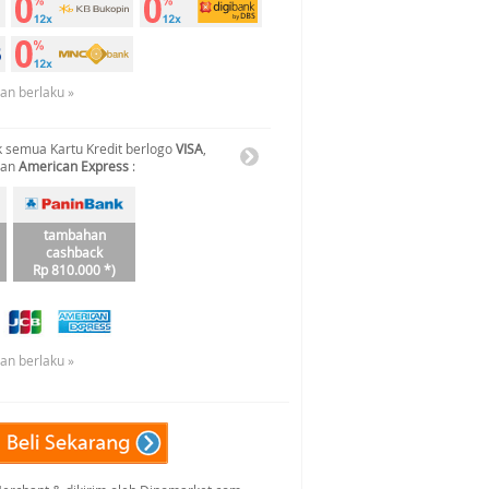
uan berlaku »
 semua Kartu Kredit berlogo
VISA
,
dan
American Express
:
tambahan
cashback
Rp 810.000 *)
uan berlaku »