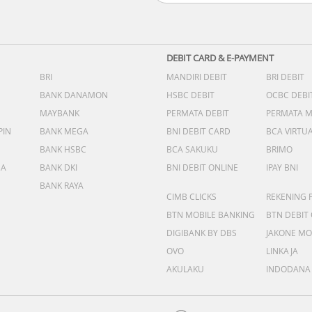
DEBIT CARD & E-PAYMENT
BRI
MANDIRI DEBIT
BRI DEBIT
BANK DANAMON
HSBC DEBIT
OCBC DEBI
MAYBANK
PERMATA DEBIT
PERMATA 
PIN
BANK MEGA
BNI DEBIT CARD
BCA VIRTU
BANK HSBC
BCA SAKUKU
BRIMO
DA
BANK DKI
BNI DEBIT ONLINE
IPAY BNI
BANK RAYA
CIMB CLICKS
REKENING 
BTN MOBILE BANKING
BTN DEBIT
DIGIBANK BY DBS
JAKONE MO
OVO
LINKAJA
AKULAKU
INDODANA