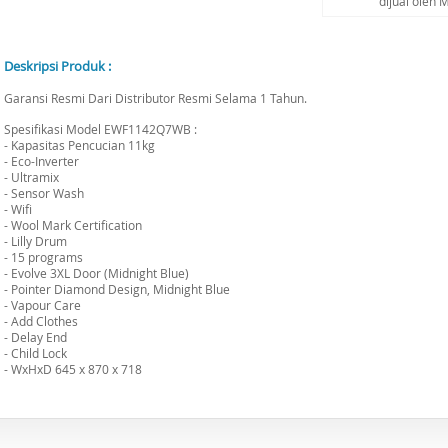
dijual oleh
Deskripsi Produk :
Garansi Resmi Dari Distributor Resmi Selama 1 Tahun.
Spesifikasi Model EWF1142Q7WB :
- Kapasitas Pencucian 11kg
- Eco-Inverter
- Ultramix
- Sensor Wash
- Wifi
- Wool Mark Certification
- Lilly Drum
- 15 programs
- Evolve 3XL Door (Midnight Blue)
- Pointer Diamond Design, Midnight Blue
- Vapour Care
- Add Clothes
- Delay End
- Child Lock
- WxHxD 645 x 870 x 718