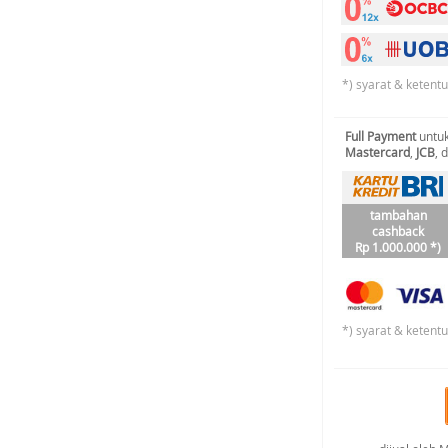
*) syarat & ketent
Full Payment
untuk
Mastercard
,
JCB
, 
tambahan
cashback
Rp 1.000.000 *)
*) syarat & ketent