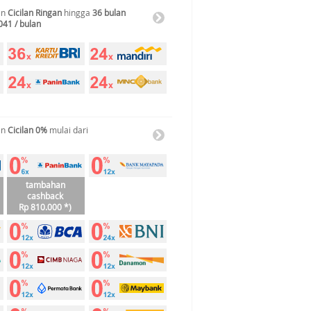
an
Cicilan Ringan
hingga
36 bulan
041 / bulan
an
Cicilan 0%
mulai dari
tambahan
cashback
Rp 810.000 *)