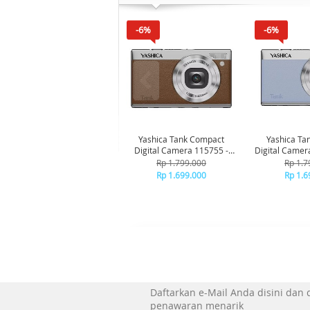
-6%
-6%
Yashica Tank Compact
Yashica Ta
Digital Camera 115755 -
Digital Camer
Brown
Bl
Rp 1.799.000
Rp 1.7
Rp 1.699.000
Rp 1.6
Daftarkan e-Mail Anda disini dan
penawaran menarik