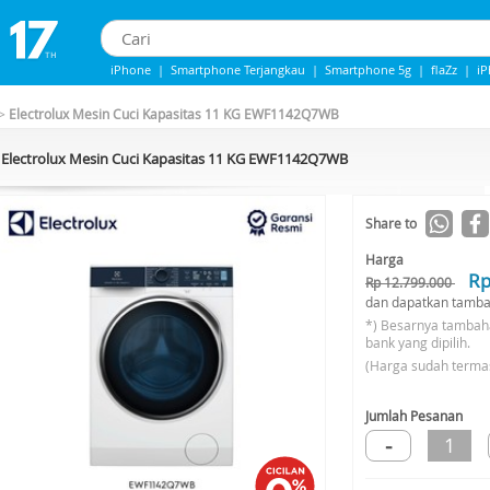
iPhone
|
Smartphone Terjangkau
|
Smartphone 5g
|
flaZz
|
i
IPhone 13
|
IPHONE 14
|
Samsung Note
>
Electrolux Mesin Cuci Kapasitas 11 KG EWF1142Q7WB
Electrolux Mesin Cuci Kapasitas 11 KG EWF1142Q7WB
Share to
Harga
Rp
Rp 12.799.000
dan dapatkan tamba
*) Besarnya tambah
bank yang dipilih.
(Harga sudah terma
Jumlah Pesanan
-
1