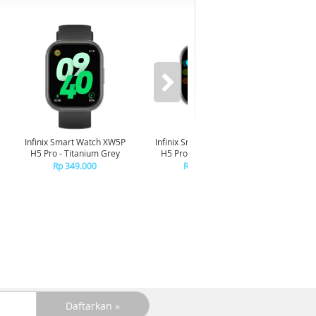
-6%
Infinix Smart Watch XW5P
Infinix Smart Watch XW5P
Yashi
H5 Pro - Titanium Grey
H5 Pro - Chrome Silver
Digita
Pin
Rp 349.000
Rp 349.000
R
R