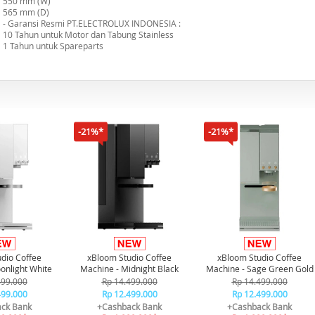
550 mm (W)
565 mm (D)
- Garansi Resmi PT.ELECTROLUX INDONESIA :
10 Tahun untuk Motor dan Tabung Stainless
1 Tahun untuk Spareparts
-21%*
-21%*
dio Coffee
xBloom Studio Coffee
xBloom Studio Coffee
onlight White
Machine - Midnight Black
Machine - Sage Green Gold
499.000
Rp 14.499.000
Rp 14.499.000
499.000
Rp 12.499.000
Rp 12.499.000
ck Bank
+Cashback Bank
+Cashback Bank