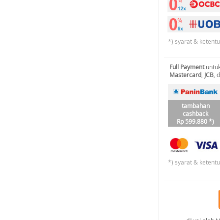
*) syarat & ketent
Full Payment
untuk
Mastercard
,
JCB
, 
tambahan
cashback
Rp 599.880 *)
*) syarat & ketent