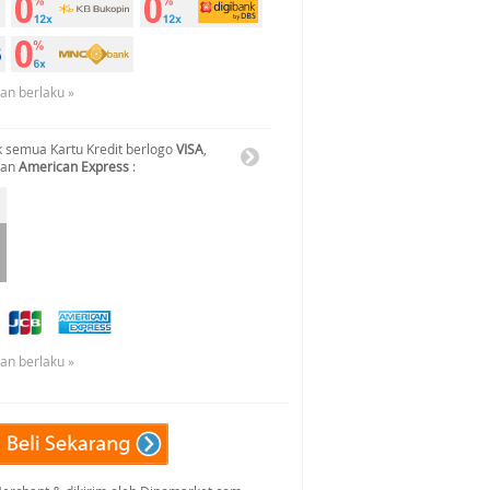
uan berlaku »
 semua Kartu Kredit berlogo
VISA
,
dan
American Express
:
uan berlaku »