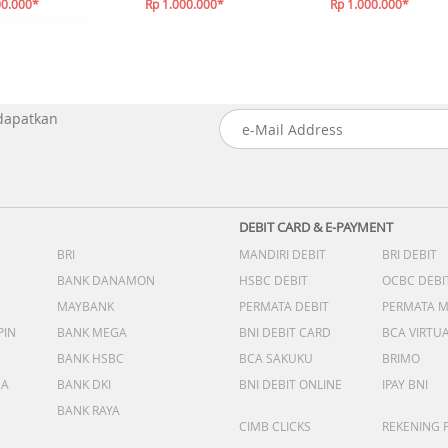
00.000*
Rp 1.000.000*
Rp 1.000.000*
 dapatkan
DEBIT CARD & E-PAYMENT
BRI
MANDIRI DEBIT
BRI DEBIT
BANK DANAMON
HSBC DEBIT
OCBC DEBI
MAYBANK
PERMATA DEBIT
PERMATA 
PIN
BANK MEGA
BNI DEBIT CARD
BCA VIRTU
BANK HSBC
BCA SAKUKU
BRIMO
DA
BANK DKI
BNI DEBIT ONLINE
IPAY BNI
BANK RAYA
CIMB CLICKS
REKENING 