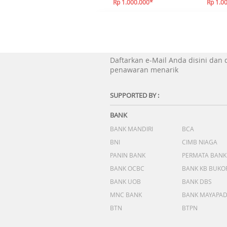
Rp 1.000.000*
Rp 1.0
Daftarkan e-Mail Anda disini dan
penawaran menarik
SUPPORTED BY :
BANK
BANK MANDIRI
BCA
BNI
CIMB NIAGA
PANIN BANK
PERMATA BANK
BANK OCBC
BANK KB BUKO
BANK UOB
BANK DBS
MNC BANK
BANK MAYAPA
BTN
BTPN