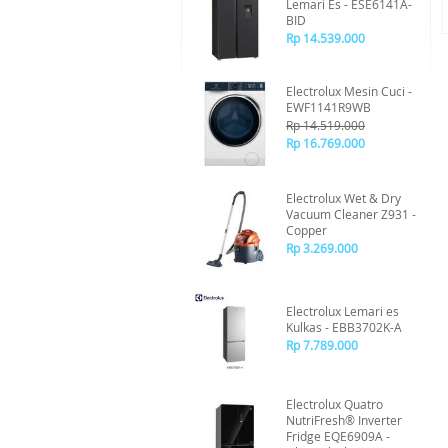
Lemari Es - ESE6141A-
BID
Rp 14.539.000
Electrolux Mesin Cuci -
EWF1141R9WB
Rp 14.519.000
Rp 16.769.000
Electrolux Wet & Dry
Vacuum Cleaner Z931 -
Copper
Rp 3.269.000
Electrolux Lemari es
Kulkas - EBB3702K-A
Rp 7.789.000
Electrolux Quatro
NutriFresh® Inverter
Fridge EQE6909A -