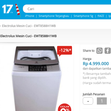
iPhone
|
Smartphone Terjangkau
|
Smartphone 5g
|
flAZZ
|
I
iphone 13
|
iPhone 14
|
Samsung Note
>
Electrolux Mesin Cuci - EWT8588H1WB
Electrolux Mesin Cuci - EWT8588H1WB
-12%*
Share to
Harga
Rp 4.999.000
dan dapatkan tamba
*) Besarnya tambah
bank yang dipilih.
(Harga sudah terma
Jumlah Pesanan
-
1