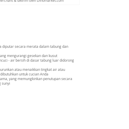
 Merchant & dikirim oleh Dinomarket.com
da diputar secara merata dalam tabung dan
yang mengurangi gesekan dan kusut
uci - air bersih di dasar tabung luar didorong
urunkan atau menaikkan tingkat air atau
 dibutuhkan untuk cucian Anda
n lama, yang memungkinkan penutupan secara
 sunyi