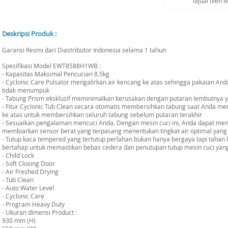
dijual oleh
Deskripsi Produk :
Garansi Resmi dari Diastributor Indonesia selama 1 tahun
Spesifikasi Model EWT8588H1WB :
- Kapasitas Maksimal Pencucian 8.5kg
- Cyclonic Care Pulsator mengalirkan air kencang ke atas sehingga pakaian An
tidak menumpuk
- Tabung Prism eksklusif meminimalkan kerusakan dengan putaran lembutnya 
- Fitur Cyclonic Tub Clean secara otomatis membersihkan tabung saat Anda menc
ke atas untuk membersihkan seluruh tabung sebelum putaran terakhir
- Sesuaikan pengalaman mencuci Anda. Dengan mesin cuci ini, Anda dapat men
membiarkan sensor berat yang terpasang menentukan tingkat air optimal yang
- Tutup kaca tempered yang tertutup perlahan bukan hanya bergaya tapi taha
bertahap untuk memastikan bebas cedera dan penutupan tutup mesin cuci yang
- Child Lock
- Soft Closing Door
- Air Freshed Drying
- Tub Clean
- Auto Water Level
- Cyclonic Care
- Program Heavy Duty
- Ukuran dimensi Product :
930 mm (H)