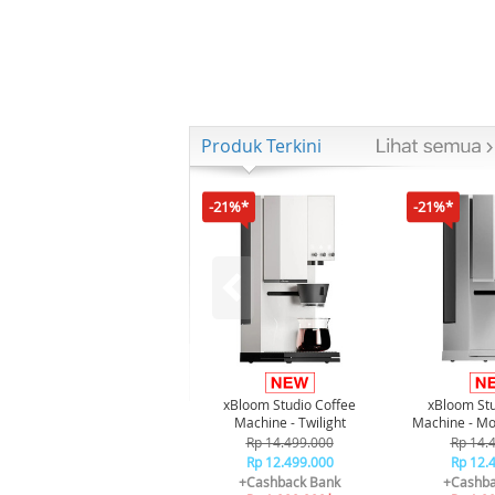
Produk Terkini
-21%*
-21%*
xBloom Studio Coffee
xBloom Stu
Machine - Twilight
Machine - Mo
Rp 14.499.000
Rp 14.
Rp 12.499.000
Rp 12.
+Cashback Bank
+Cashba