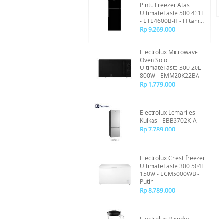
Pintu Freezer Atas
UltimateTaste 500 431L
- ETB4600B-H - Hitam
Mengkilap
Rp 9.269.000
Electrolux Microwave
Oven Solo
UltimateTaste 300 20L
800W - EMM20K22BA
Rp 1.779.000
Electrolux Lemari es
Kulkas - EBB3702K-A
Rp 7.789.000
Electrolux Chest freezer
UltimateTaste 300 504L
150W - ECM5000WB -
Putih
Rp 8.789.000
Electrolux Blender -