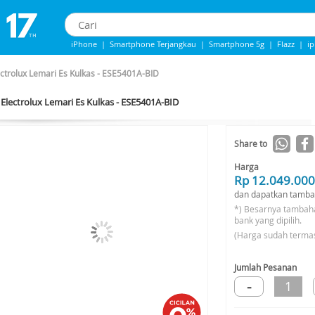
iPhone
|
Smartphone Terjangkau
|
Smartphone 5g
|
Flazz
|
i
iphone 13
|
Iphone 14
|
Samsung Note
ectrolux Lemari Es Kulkas - ESE5401A-BID
Electrolux Lemari Es Kulkas - ESE5401A-BID
Share to
Harga
Rp 12.049.000
dan dapatkan tamba
*) Besarnya tambah
bank yang dipilih.
(Harga sudah terma
Jumlah Pesanan
-
1