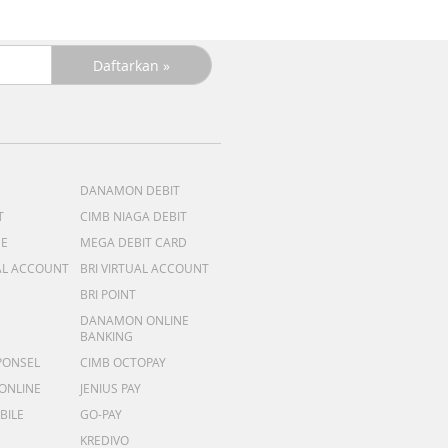
DANAMON DEBIT
T
CIMB NIAGA DEBIT
ME
MEGA DEBIT CARD
AL ACCOUNT
BRI VIRTUAL ACCOUNT
BRI POINT
DANAMON ONLINE
BANKING
PONSEL
CIMB OCTOPAY
 ONLINE
JENIUS PAY
BILE
GO-PAY
KREDIVO