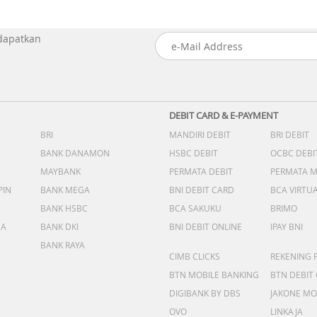
 dapatkan
DEBIT CARD & E-PAYMENT
BRI
MANDIRI DEBIT
BRI DEBIT
BANK DANAMON
HSBC DEBIT
OCBC DEBI
MAYBANK
PERMATA DEBIT
PERMATA 
PIN
BANK MEGA
BNI DEBIT CARD
BCA VIRTU
BANK HSBC
BCA SAKUKU
BRIMO
DA
BANK DKI
BNI DEBIT ONLINE
IPAY BNI
BANK RAYA
CIMB CLICKS
REKENING 
BTN MOBILE BANKING
BTN DEBIT
DIGIBANK BY DBS
JAKONE MO
OVO
LINKAJA