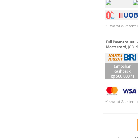
*) syarat & ketentu
Full Payment
untuk
Mastercard
,
JCB
, 
tambahan
cashback
Rp 500.000 *)
*) syarat & ketentu