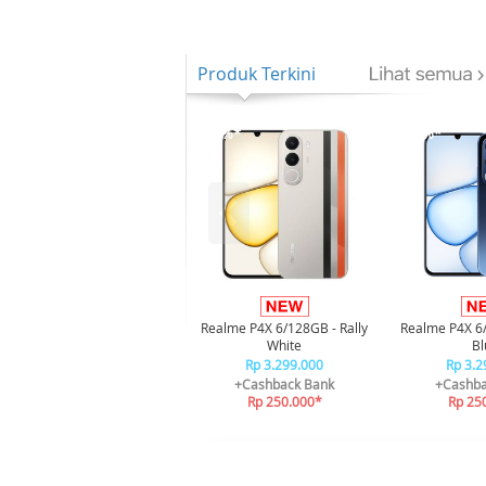
Produk Terkini
-8%*
-8%*
Realme P4X 6/128GB - Rally
Realme P4X 6
White
Bl
Rp 3.299.000
Rp 3.2
+Cashback Bank
+Cashba
Rp 250.000*
Rp 25