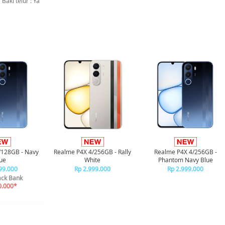
Baki telur : Ya
/128GB - Navy
Realme P4X 4/256GB - Rally
Realme P4X 4/256GB -
ue
White
Phantom Navy Blue
99.000
Rp 2.999.000
Rp 2.999.000
ck Bank
0.000*