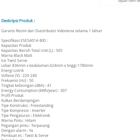
dijual oleh 
Deskripsi Produk :
Garansi Resmi dari Diastributor Indonesia selama 1 tahun
Spesifikasi ESE5401A-BID :
Kapasitas Produk
Kapasitas Bersih Total Unit (L) : 505
Warna Black Matt
Ice Twist Serve
Lebar 836mm x kedalaman 624mm x tinggi 1780mm
Energi Listrik
Voltase (V) : 220-240
Frekuensi (Hz) : 50
Tingkat kebisingan (dBA) : 41
Energy Consumption (kWh/year) : 307
Profil Produk
Kulkas Berdampingan
Tipe Konstruksi : Freestanding
Tipe Kompresor : Inverter
Tipe Pengaturan : Elektronik
Warna Pintu : Hitam
Pegangan pintu : Terpasang
Dengan alarm : Ya
Pembuat es : Twist & Serve