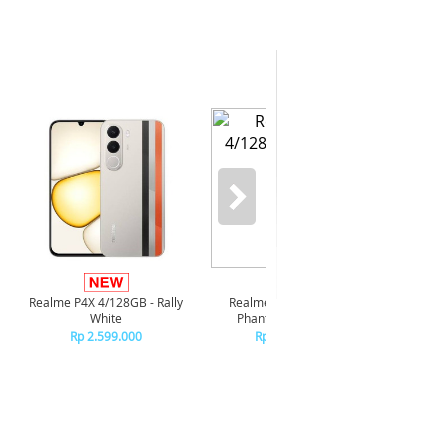
Infi
4/128GB 
Realme P4X 4/128GB - Rally
Realme P4X 4/128GB -
R
White
Phantom Navy Blue
R
Rp 2.599.000
Rp 2.599.000