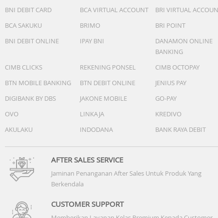
BNI DEBIT CARD
BCA VIRTUAL ACCOUNT
BRI VIRTUAL ACCOU
BCA SAKUKU
BRIMO
BRI POINT
BNI DEBIT ONLINE
IPAY BNI
DANAMON ONLINE
BANKING
CIMB CLICKS
REKENING PONSEL
CIMB OCTOPAY
BTN MOBILE BANKING
BTN DEBIT ONLINE
JENIUS PAY
DIGIBANK BY DBS
JAKONE MOBILE
GO-PAY
OVO
LINKAJA
KREDIVO
AKULAKU
INDODANA
BANK RAYA DEBIT
AFTER SALES SERVICE
Jaminan Penanganan After Sales Untuk Produk Yang
Berkendala
CUSTOMER SUPPORT
Memberikan Layanan Kelas Premium Kepada Customer