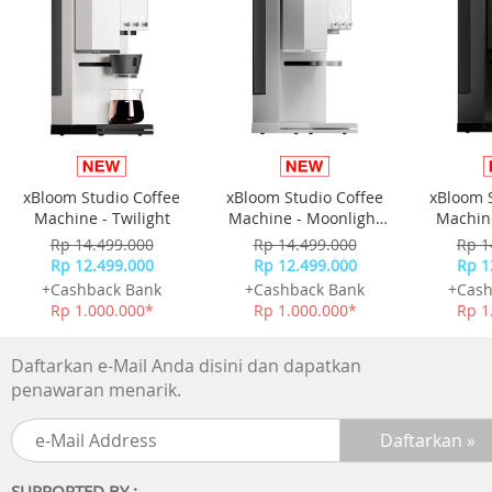
Brand : Miyako
Tipe : Rice Cooker
Material : Plastik
Kapasitas : 0.63Lt
Tegangan : 220
Konsumsi Daya : 300
Dimensi Produk : 22 x 22 x 24
Berat : 2
xBloom Studio Coffee
xBloom Studio Coffee
xBloom 
Kelengkapan Paket
Machine - Twilight
Machine - Moonlight
Machine
Pengkukus Lain-lain :
White
Rp 14.499.000
Rp 14.499.000
Rp 1
Gelas Pengukur
Rp 12.499.000
Rp 12.499.000
Rp 1
Garansi
+Cashback Bank
+Cashback Bank
+Cash
1 Tahun Garansi Resmi
Rp 1.000.000*
Rp 1.000.000*
Rp 1
Daftarkan e-Mail Anda disini dan dapatkan
penawaran menarik.
SUPPORTED BY :