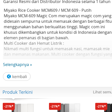
Garansi Resmi dari Distributor Indonesia selama 1 tahun
Miyako Rice Cooker MCM609 / MCM 609 - Putih
Miyako MCM-609 Magic Com merupakan magic com yang
didesain sempurna untuk memasak dengan berbagai fitu
menggunakan bahan berkualitas tinggi. Magic com ini
khusus dikembangkan untuk kondisi di Indonesia dengan
elemen pemanas di bagian bawah.
Multi Cooker dan Hemat Listrik :
Nikmati multi fungsi untuk memasak nasi, mamasak mie
dan memanas makanan. Multi cooker dengan fungsi yan
terdapat di dalam 1 alat, Anda tidak perlu lagi harus repo
Selengkapnya »
menyiapkan banyak perangkat. Produk ini hanya
memerlukan daya listrik sebesar 300 watt sehingga Anda
akan hemat listrik dan hemat biaya.
Kapasitas 1.85 L :
Kapasitas penanak nasinya mampu menampung hingga
Produk Terkini
0.63L. Multi cooker ini juga mampu menghangatkan den
kapasitas 1.85 Lt.
-21%*
-21%*
-21%*
Spesifikasi