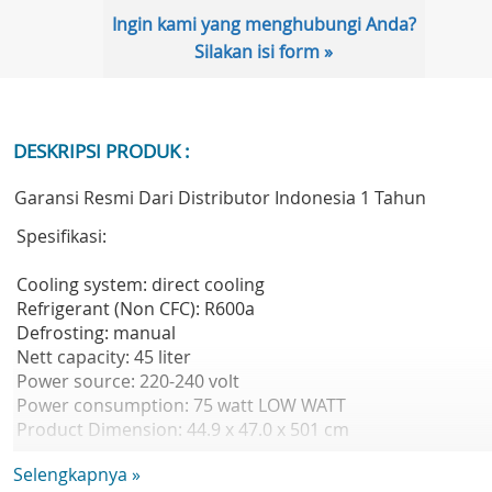
Ingin kami yang menghubungi Anda?
Silakan isi form »
DESKRIPSI PRODUK :
Garansi Resmi Dari Distributor Indonesia 1 Tahun
Spesifikasi:
Cooling system: direct cooling
Refrigerant (Non CFC): R600a
Defrosting: manual
Nett capacity: 45 liter
Power source: 220-240 volt
Power consumption: 75 watt LOW WATT
Product Dimension: 44.9 x 47.0 x 501 cm
Packing Dimension: 46.0 x 50.0 x 53.0 cm
Selengkapnya »
Kulkas 1 Pintu