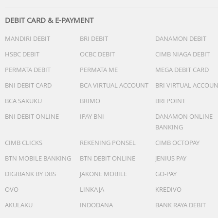
DEBIT CARD & E-PAYMENT
MANDIRI DEBIT
BRI DEBIT
DANAMON DEBIT
HSBC DEBIT
OCBC DEBIT
CIMB NIAGA DEBIT
PERMATA DEBIT
PERMATA ME
MEGA DEBIT CARD
BNI DEBIT CARD
BCA VIRTUAL ACCOUNT
BRI VIRTUAL ACCOU
BCA SAKUKU
BRIMO
BRI POINT
BNI DEBIT ONLINE
IPAY BNI
DANAMON ONLINE
BANKING
CIMB CLICKS
REKENING PONSEL
CIMB OCTOPAY
BTN MOBILE BANKING
BTN DEBIT ONLINE
JENIUS PAY
DIGIBANK BY DBS
JAKONE MOBILE
GO-PAY
OVO
LINKAJA
KREDIVO
AKULAKU
INDODANA
BANK RAYA DEBIT