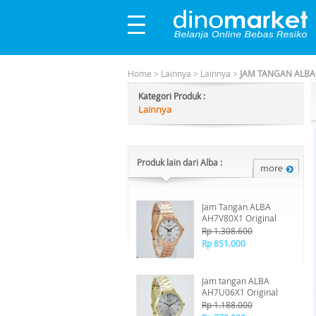
Home
>
Lainnya
>
Lainnya
>
JAM TANGAN ALBA 
Kategori Produk :
Lainnya
Produk lain dari Alba :
Jam Tangan ALBA
AH7V80X1 Original
Rp 1.308.600
Rp 851.000
Jam tangan ALBA
AH7U06X1 Original
Rp 1.188.000