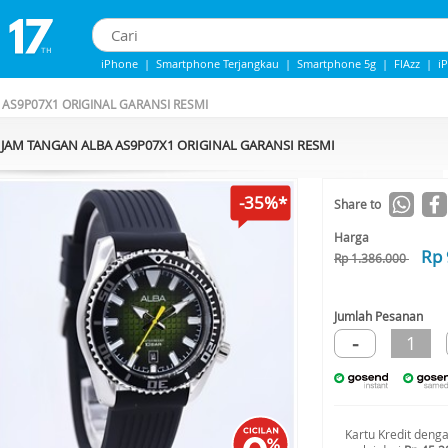
iPhone
|
Smartphone Terjangkau
|
Smartphone 5g
|
FlAzz
|
i
Iphone 13
|
iPhone 14
|
Samsung Note
AS9P07X1 ORIGINAL GARANSI RESMI
JAM TANGAN ALBA AS9P07X1 ORIGINAL GARANSI RESMI
-35%*
Share to
Harga
Rp 
Rp 1.386.000
Jumlah Pesanan
-
1
Kartu Kredit deng