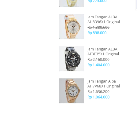
Rp 773.000
Jam Tangan ALBA
AH8396X1 Original
Rp 1.380.600
Rp 898.000
Jam Tangan ALBA
AF3E35X1 Original
Rp 2.160.000
Rp 1.404.000
Jam Tangan Alba
AH7V68X1 Original
Rp 1.636.200
Rp 1.064.000