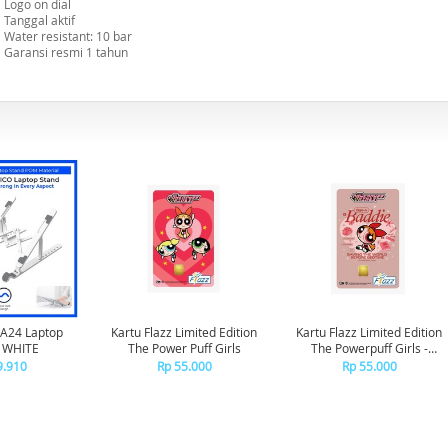
Logo on dial
Tanggal aktif
Water resistant: 10 bar
Garansi resmi 1 tahun
A24 Laptop
Kartu Flazz Limited Edition
Kartu Flazz Limited Edition
- WHITE
The Power Puff Girls
The Powerpuff Girls -
Blossom
9.910
Rp 55.000
Rp 55.000