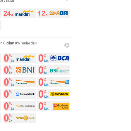
05 / bulan
an
Cicilan 0%
mulai dari