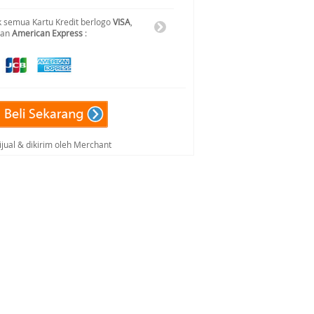
 semua Kartu Kredit berlogo
VISA
,
dan
American Express
:
ijual & dikirim oleh Merchant