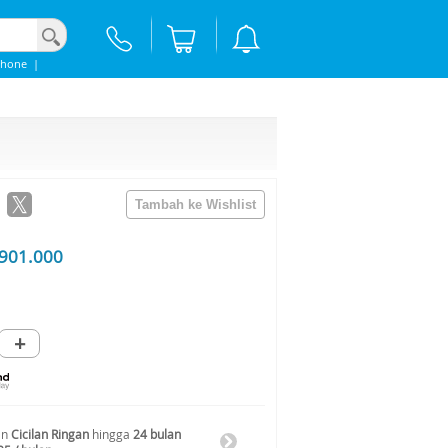
Phone
|
901.000
+
an
Cicilan Ringan
hingga
24 bulan