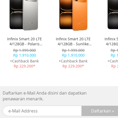
Infinix Smart 20 LTE
Infinix Smart 20 LTE
Infinix
4/128GB - Polaris
4/128GB - Sunlike
4/128G
Titanium
Orange
Rp 1.999.000
Rp 1.999.000
Rp 
Rp 1.910.000
Rp 1.910.000
Rp 
+Cashback Bank
+Cashback Bank
+Cash
Rp 229.200*
Rp 229.200*
Rp 
Daftarkan e-Mail Anda disini dan dapatkan
penawaran menarik.