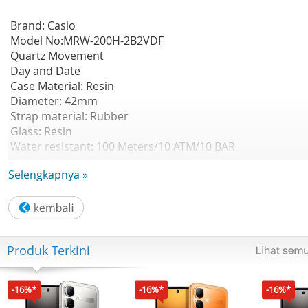
Brand: Casio
Model No:MRW-200H-2B2VDF
Quartz Movement
Day and Date
Case Material: Resin
Diameter: 42mm
Strap material: Rubber
Glass: Resin
Water resistant: 100 Meters/10 ATM/10 BAR
Features
Selengkapnya »
- Sport Watch
- Day and date display at 3 o’clock
What's Inside Box:
1x Casio General MRW-200H-2B2VDF , 1x Manual Book, 1x
Machtwatch Warranty Card
Produk Terkini
Garansi Resmi 1 Tahun
-16%*
-16%*
-16%*