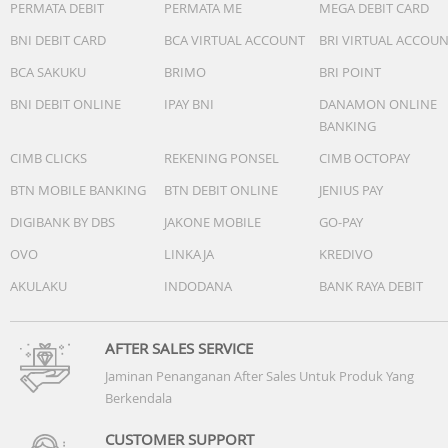
PERMATA DEBIT
PERMATA ME
MEGA DEBIT CARD
BNI DEBIT CARD
BCA VIRTUAL ACCOUNT
BRI VIRTUAL ACCOU
BCA SAKUKU
BRIMO
BRI POINT
BNI DEBIT ONLINE
IPAY BNI
DANAMON ONLINE
BANKING
CIMB CLICKS
REKENING PONSEL
CIMB OCTOPAY
BTN MOBILE BANKING
BTN DEBIT ONLINE
JENIUS PAY
DIGIBANK BY DBS
JAKONE MOBILE
GO-PAY
OVO
LINKAJA
KREDIVO
AKULAKU
INDODANA
BANK RAYA DEBIT
AFTER SALES SERVICE
Jaminan Penanganan After Sales Untuk Produk Yang
Berkendala
CUSTOMER SUPPORT