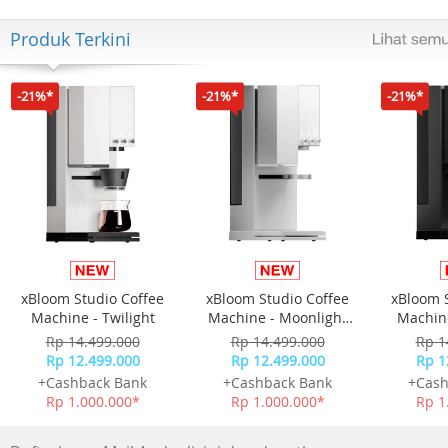
Produk Terkini
-21%*
-21%*
-21%*
xBloom Studio Coffee
xBloom Studio Coffee
xBloom 
Machine - Twilight
Machine - Moonlight
Machine
White
Rp 14.499.000
Rp 14.499.000
Rp 1
Rp 12.499.000
Rp 12.499.000
Rp 1
+Cashback Bank
+Cashback Bank
+Cash
Rp 1.000.000*
Rp 1.000.000*
Rp 1