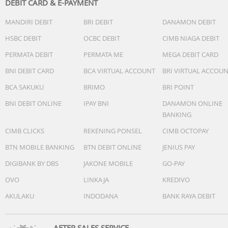
DEBIT CARD & E-PAYMENT
MANDIRI DEBIT
BRI DEBIT
DANAMON DEBIT
HSBC DEBIT
OCBC DEBIT
CIMB NIAGA DEBIT
PERMATA DEBIT
PERMATA ME
MEGA DEBIT CARD
BNI DEBIT CARD
BCA VIRTUAL ACCOUNT
BRI VIRTUAL ACCOU
BCA SAKUKU
BRIMO
BRI POINT
BNI DEBIT ONLINE
IPAY BNI
DANAMON ONLINE
BANKING
CIMB CLICKS
REKENING PONSEL
CIMB OCTOPAY
BTN MOBILE BANKING
BTN DEBIT ONLINE
JENIUS PAY
DIGIBANK BY DBS
JAKONE MOBILE
GO-PAY
OVO
LINKAJA
KREDIVO
AKULAKU
INDODANA
BANK RAYA DEBIT
AFTER SALES SERVICE