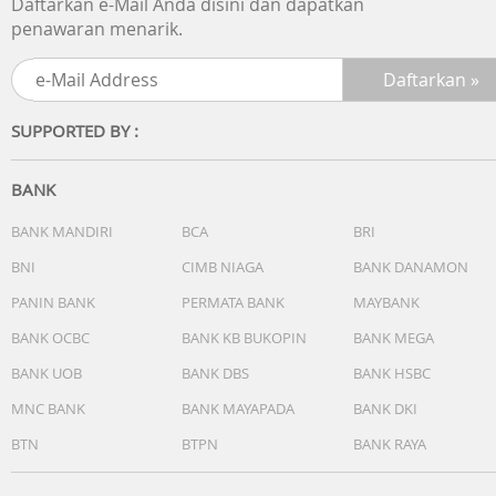
Daftarkan e-Mail Anda disini dan dapatkan
penawaran menarik.
SUPPORTED BY :
BANK
BANK MANDIRI
BCA
BRI
BNI
CIMB NIAGA
BANK DANAMON
PANIN BANK
PERMATA BANK
MAYBANK
BANK OCBC
BANK KB BUKOPIN
BANK MEGA
BANK UOB
BANK DBS
BANK HSBC
MNC BANK
BANK MAYAPADA
BANK DKI
BTN
BTPN
BANK RAYA