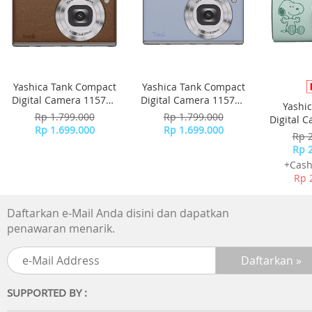
Yashica Tank Compact
Yashica Tank Compact
Digital Camera 115755
Digital Camera 115756
Yashi
- Brown
- Sky Blue
Rp 1.799.000
Rp 1.799.000
Digital 
Rp 1.699.000
Rp 1.699.000
-
Rp 
Rp 
+Cash
Rp 
Daftarkan e-Mail Anda disini dan dapatkan
penawaran menarik.
SUPPORTED BY :