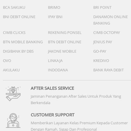
BCA SAKUKU
BRIMO
BRI POINT
BNI DEBIT ONLINE
IPAY BNI
DANAMON ONLINE
BANKING
CIMB CLICKS
REKENING PONSEL
CIMB OCTOPAY
BTN MOBILE BANKING
BTN DEBIT ONLINE
JENIUS PAY
DIGIBANK BY DBS
JAKONE MOBILE
GO-PAY
OVO
LINKAJA
KREDIVO
AKULAKU
INDODANA
BANK RAYA DEBIT
AFTER SALES SERVICE
Jaminan Penanganan After Sales Untuk Produk Yang
Berkendala
CUSTOMER SUPPORT
Memberikan Layanan Kelas Premium Kepada Customer
Dengan Ramah, Sigap Dan Profesional