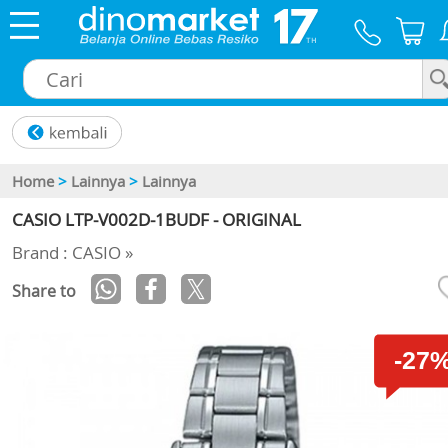
×
Home
>
Lainnya
>
Lainnya
CASIO LTP-V002D-1BUDF - ORIGINAL
Brand : CASIO »
Share to
-27