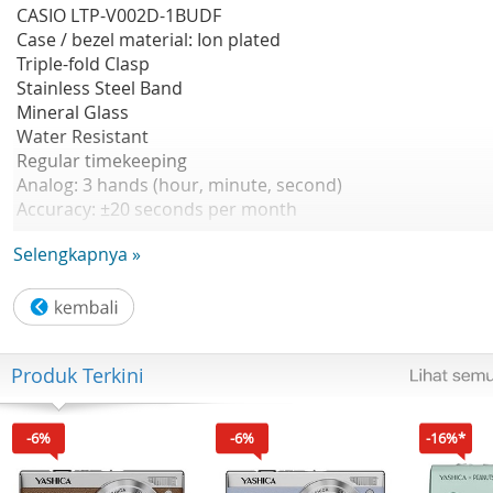
CASIO LTP-V002D-1BUDF
Case / bezel material: Ion plated
Triple-fold Clasp
Stainless Steel Band
Mineral Glass
Water Resistant
Regular timekeeping
Analog: 3 hands (hour, minute, second)
Accuracy: ±20 seconds per month
Approx. battery life: 3 years on SR626SW
Selengkapnya »
Size of case : 31×25×9.2mm
Garansi Resmi 1 Tahun
Produk Terkini
-6%
-6%
-16%*