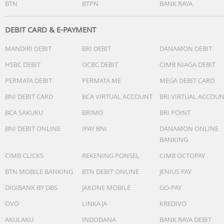
BTN
BTPN
BANK RAYA
DEBIT CARD & E-PAYMENT
MANDIRI DEBIT
BRI DEBIT
DANAMON DEBIT
HSBC DEBIT
OCBC DEBIT
CIMB NIAGA DEBIT
PERMATA DEBIT
PERMATA ME
MEGA DEBIT CARD
BNI DEBIT CARD
BCA VIRTUAL ACCOUNT
BRI VIRTUAL ACCOU
BCA SAKUKU
BRIMO
BRI POINT
BNI DEBIT ONLINE
IPAY BNI
DANAMON ONLINE
BANKING
CIMB CLICKS
REKENING PONSEL
CIMB OCTOPAY
BTN MOBILE BANKING
BTN DEBIT ONLINE
JENIUS PAY
DIGIBANK BY DBS
JAKONE MOBILE
GO-PAY
OVO
LINKAJA
KREDIVO
AKULAKU
INDODANA
BANK RAYA DEBIT