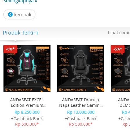
Selengkapnya »
jASxi43awLCaCwhzQVeYSluqKT/view?usp=sharing
Produk Terkini
-6%*
-5%*
ANDASEAT EXCEL
ANDASEAT Dracula
ANDA
Edition Premium
Napa Leather Gaming
DEMO
Esport Kursi Gaming
Chair - Black
GAMIN
Rp 8.250.000
Rp 13.000.000
Rp 
Chair
+Cashback Bank
+Cashback Bank
+Cash
Rp 500.000*
Rp 500.000*
Rp 