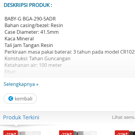
DESKRIPSI PRODUK :
BABY-G BGA-290-5ADR
Bahan casing/bezel: Resin
Case Diameter: 41.5mm
Kaca Mineral
Tali Jam Tangan Resin
Perkiraan masa pakai baterai: 3 tahun pada model CR102
Konstuksi: Tahan Guncangan
Ketahanan air: 100 meter
Fitur:
- Waktu dunia 31 zona waktu (48 kota + waktu universal
Selengkapnya »
terkoordinasi), tampilan kode kota, tampilan nama kota,
waktu musim panas aktif/nonaktif, peralihan waktu musi
panas (DST) otomatis
- Stopwatch 1/100 detik Kapasitas pengukuran:
00'00'00~59'59'99 (untuk 60 menit pertama)
Produk Terkini
1:00'00~23:59'59 (setelah 60 menit) Unit pengukuran: 1/1
detik (untuk 60 menit pertama) 10 detik (setelah 60 menit
Mode pengukuran: Waktu berlalu, waktu split
-21%*
-21%*
-21%*