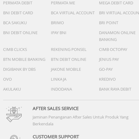
PERMATA DEBIT
PERMATA ME
MEGA DEBIT CARD
BNI DEBIT CARD
BCA VIRTUAL ACCOUNT
BRI VIRTUAL ACCOU
BCA SAKUKU
BRIMO
BRI POINT
BNI DEBIT ONLINE
IPAY BNI
DANAMON ONLINE
BANKING
CIMB CLICKS
REKENING PONSEL
CIMB OCTOPAY
BTN MOBILE BANKING
BTN DEBIT ONLINE
JENIUS PAY
DIGIBANK BY DBS
JAKONE MOBILE
GO-PAY
OVO
LINKAJA
KREDIVO
AKULAKU
INDODANA
BANK RAYA DEBIT
AFTER SALES SERVICE
Jaminan Penanganan After Sales Untuk Produk Yang
Berkendala
CUSTOMER SUPPORT