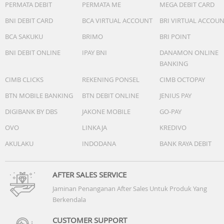
PERMATA DEBIT
PERMATA ME
MEGA DEBIT CARD
BNI DEBIT CARD
BCA VIRTUAL ACCOUNT
BRI VIRTUAL ACCOU
BCA SAKUKU
BRIMO
BRI POINT
BNI DEBIT ONLINE
IPAY BNI
DANAMON ONLINE
BANKING
CIMB CLICKS
REKENING PONSEL
CIMB OCTOPAY
BTN MOBILE BANKING
BTN DEBIT ONLINE
JENIUS PAY
DIGIBANK BY DBS
JAKONE MOBILE
GO-PAY
OVO
LINKAJA
KREDIVO
AKULAKU
INDODANA
BANK RAYA DEBIT
AFTER SALES SERVICE
Jaminan Penanganan After Sales Untuk Produk Yang
Berkendala
CUSTOMER SUPPORT