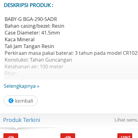
DESKRIPSI PRODUK :
BABY-G BGA-290-5ADR
Bahan casing/bezel: Resin
Case Diameter: 41.5mm
Kaca Mineral
Tali Jam Tangan Resin
Perkiraan masa pakai baterai: 3 tahun pada model CR102
Konstuksi: Tahan Guncangan
Ketahanan air: 100 meter
Fitur:
- Waktu dunia 31 zona waktu (48 kota + waktu universal
Selengkapnya »
terkoordinasi), tampilan kode kota, tampilan nama kota,
waktu musim panas aktif/nonaktif, peralihan waktu musi
panas (DST) otomatis
- Stopwatch 1/100 detik Kapasitas pengukuran:
00'00'00~59'59'99 (untuk 60 menit pertama)
Produk Terkini
1:00'00~23:59'59 (setelah 60 menit) Unit pengukuran: 1/1
detik (untuk 60 menit pertama) 10 detik (setelah 60 menit
Mode pengukuran: Waktu berlalu, waktu split
-6%
-6%
-16%*