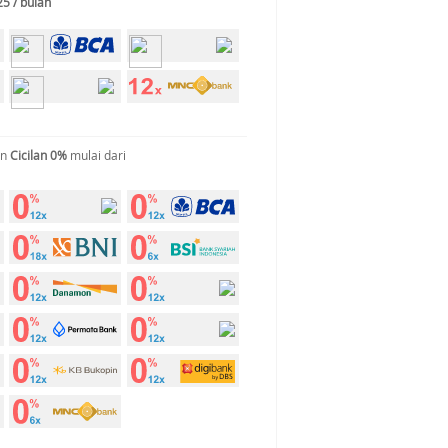
25 / bulan
an
Cicilan 0%
mulai dari