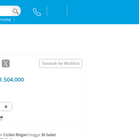
IPHONE
|
1.504.000
+
an
Cicilan Ringan
hingga
36 bulan