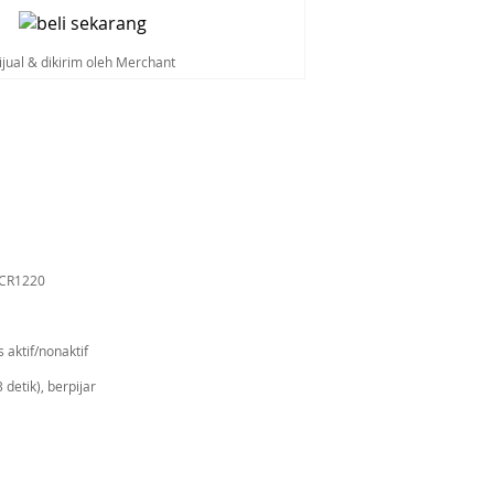
ijual & dikirim oleh Merchant
a CR1220
 aktif/nonaktif
detik), berpijar