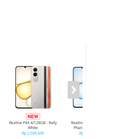
Infi
4/128GB 
Realme P4X 4/128GB - Rally
Realme P4X 4/128GB -
R
White
Phantom Navy Blue
R
Rp 2.599.000
Rp 2.599.000