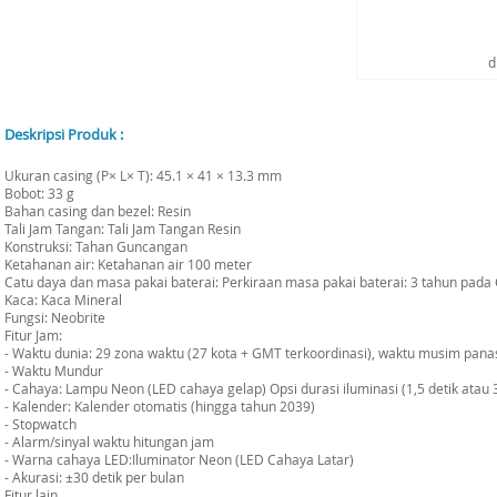
d
Deskripsi Produk :
Ukuran casing (P× L× T): 45.1 × 41 × 13.3 mm
Bobot: 33 g
Bahan casing dan bezel: Resin
Tali Jam Tangan: Tali Jam Tangan Resin
Konstruksi: Tahan Guncangan
Ketahanan air: Ketahanan air 100 meter
Catu daya dan masa pakai baterai: Perkiraan masa pakai baterai: 3 tahun pad
Kaca: Kaca Mineral
Fungsi: Neobrite
Fitur Jam:
- Waktu dunia: 29 zona waktu (27 kota + GMT terkoordinasi), waktu musim panas
- Waktu Mundur
- Cahaya: Lampu Neon (LED cahaya gelap) Opsi durasi iluminasi (1,5 detik atau 3 
- Kalender: Kalender otomatis (hingga tahun 2039)
- Stopwatch
- Alarm/sinyal waktu hitungan jam
- Warna cahaya LED:Iluminator Neon (LED Cahaya Latar)
- Akurasi: ±30 detik per bulan
Fitur lain