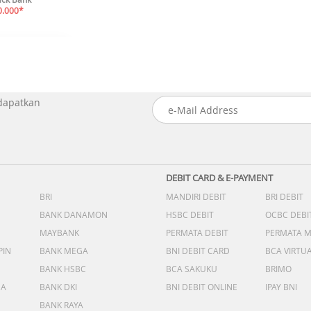
0.000*
 dapatkan
DEBIT CARD & E-PAYMENT
BRI
MANDIRI DEBIT
BRI DEBIT
BANK DANAMON
HSBC DEBIT
OCBC DEBI
MAYBANK
PERMATA DEBIT
PERMATA 
PIN
BANK MEGA
BNI DEBIT CARD
BCA VIRTU
BANK HSBC
BCA SAKUKU
BRIMO
DA
BANK DKI
BNI DEBIT ONLINE
IPAY BNI
BANK RAYA