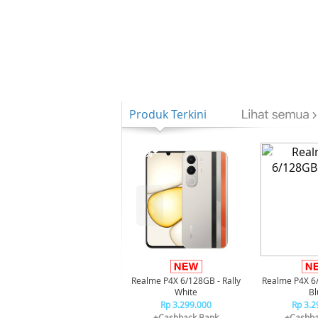
Produk Terkini
-8%*
-8%*
Realme P4X 6/128GB - Rally
Realme P4X 6
White
Bl
Rp 3.299.000
Rp 3.2
+Cashback Bank
+Cashba