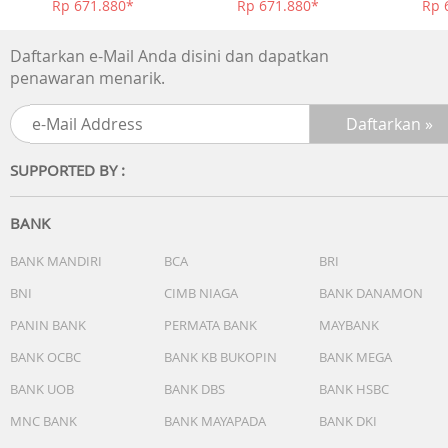
Rp 671.880*
Rp 671.880*
Rp 
(jarum bergerak setiap 20 detik)) Digital: Jam, menit, detik
pm, bulan, tanggal, hari
Daftarkan e-Mail Anda disini dan dapatkan
penawaran menarik.
SUPPORTED BY :
BANK
BANK MANDIRI
BCA
BRI
BNI
CIMB NIAGA
BANK DANAMON
PANIN BANK
PERMATA BANK
MAYBANK
BANK OCBC
BANK KB BUKOPIN
BANK MEGA
BANK UOB
BANK DBS
BANK HSBC
MNC BANK
BANK MAYAPADA
BANK DKI