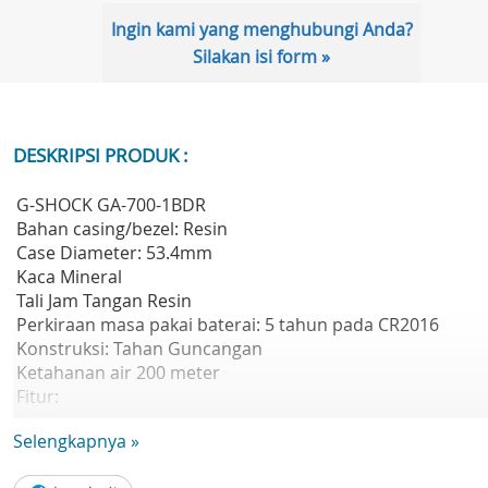
Ingin kami yang menghubungi Anda?
Silakan isi form »
DESKRIPSI PRODUK :
G-SHOCK GA-700-1BDR
Bahan casing/bezel: Resin
Case Diameter: 53.4mm
Kaca Mineral
Tali Jam Tangan Resin
Perkiraan masa pakai baterai: 5 tahun pada CR2016
Konstruksi: Tahan Guncangan
Ketahanan air 200 meter
Fitur:
- Waktu dunia 31 zona waktu (48 kota + waktu universal
Selengkapnya »
terkoordinasi), waktu musim panas aktif/nonaktif, Perali
kota asal/kota waktu dunia