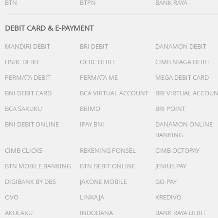
BTN
BTPN
BANK RAYA
DEBIT CARD & E-PAYMENT
MANDIRI DEBIT
BRI DEBIT
DANAMON DEBIT
HSBC DEBIT
OCBC DEBIT
CIMB NIAGA DEBIT
PERMATA DEBIT
PERMATA ME
MEGA DEBIT CARD
BNI DEBIT CARD
BCA VIRTUAL ACCOUNT
BRI VIRTUAL ACCOU
BCA SAKUKU
BRIMO
BRI POINT
BNI DEBIT ONLINE
IPAY BNI
DANAMON ONLINE
BANKING
CIMB CLICKS
REKENING PONSEL
CIMB OCTOPAY
BTN MOBILE BANKING
BTN DEBIT ONLINE
JENIUS PAY
DIGIBANK BY DBS
JAKONE MOBILE
GO-PAY
OVO
LINKAJA
KREDIVO
AKULAKU
INDODANA
BANK RAYA DEBIT