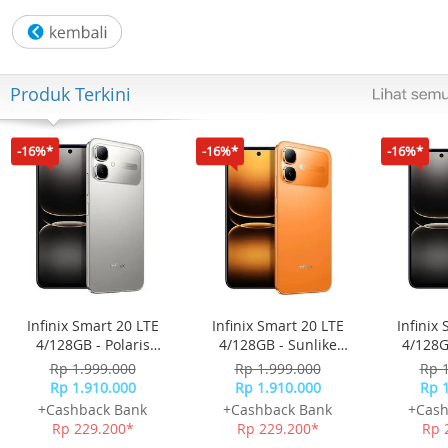
Air Flow Max : 180 m³/hour
Air Flow Medium : 120 m³/hour
Air Flow Low : 60 m³/hour
HEPA : EPA Filter
Produk Terkini
Deodorizing : NO
Filter Life : 1 Years
Power Source Max : 20 Watt
-16%*
-16%*
-16%*
Power Source Med : -
Power Source Low : -
Stand By : -
Dimension : 190 (P) x 190 (L) x 330 (T)
Weight : 2 Kg
Infinix Smart 20 LTE
Infinix Smart 20 LTE
Infinix
4/128GB - Polaris
4/128GB - Sunlike
4/128G
Titanium
Orange
Rp 1.999.000
Rp 1.999.000
Rp 
Rp 1.910.000
Rp 1.910.000
Rp 
+Cashback Bank
+Cashback Bank
+Cash
Rp 229.200*
Rp 229.200*
Rp 