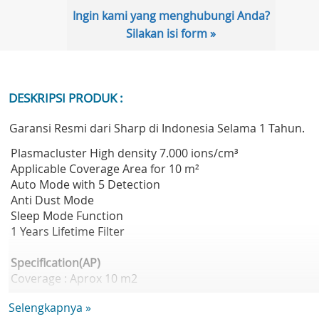
Ingin kami yang menghubungi Anda?
Silakan isi form »
DESKRIPSI PRODUK :
Garansi Resmi dari Sharp di Indonesia Selama 1 Tahun.
Plasmacluster High density 7.000 ions/cm³
Applicable Coverage Area for 10 m²
Auto Mode with 5 Detection
Anti Dust Mode
Sleep Mode Function
1 Years Lifetime Filter
Specification(AP)
Coverage : Aprox 10 m2
Ion Shower Indicator : Yes, Plasmacluster 7,000 ion/cm³
Selengkapnya »
Humidify : NO