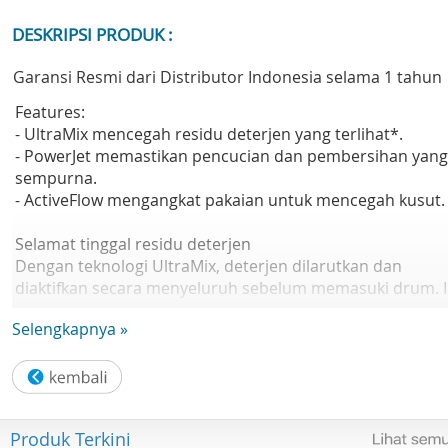
DESKRIPSI PRODUK :
Garansi Resmi dari Distributor Indonesia selama 1 tahun
Features:
- UltraMix mencegah residu deterjen yang terlihat*.
- PowerJet memastikan pencucian dan pembersihan yang
sempurna.
- ActiveFlow mengangkat pakaian untuk mencegah kusut.
Selamat tinggal residu deterjen
Dengan teknologi UltraMix, deterjen dilarutkan dan
diaktifkan secara menyeluruh sebelum memasuki drum. I
memastikan bahwa deterjen diaktifkan dan pakaian Anda
Selengkapnya »
dibersihkan tanpa residu deterjen yang terlihat. Dengan
UltraMix, Anda dapat mengucapkan selamat tinggal pada
sisa deterjen yang terlihat dan melupakan pencucian
ulang*.
Produk Terkini
*Diuji pada beban campuran 3kg kaos dan kemeja warna