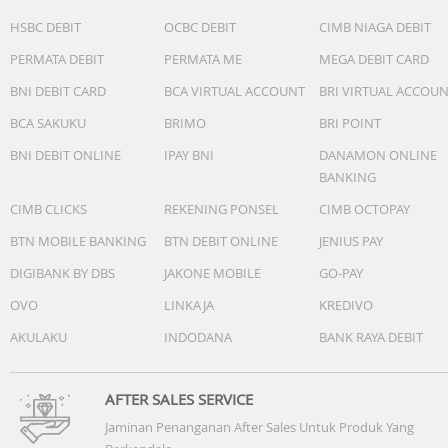
Fitur:
HSBC DEBIT
OCBC DEBIT
CIMB NIAGA DEBIT
Siklus cepat
PERMATA DEBIT
PERMATA ME
MEGA DEBIT CARD
UltraMix
Child lock
BNI DEBIT CARD
BCA VIRTUAL ACCOUNT
BRI VIRTUAL ACCOU
TubClean
BCA SAKUKU
BRIMO
BRI POINT
AutoLevel
Jumlah program
BNI DEBIT ONLINE
IPAY BNI
DANAMON ONLINE
Motor
BANKING
Time delay
CIMB CLICKS
REKENING PONSEL
CIMB OCTOPAY
ActiveFlow
BTN MOBILE BANKING
BTN DEBIT ONLINE
JENIUS PAY
DIGIBANK BY DBS
JAKONE MOBILE
GO-PAY
Spesifikasi Umum
OVO
LINKAJA
KREDIVO
Ukuran
- 575 mm (W)
AKULAKU
INDODANA
BANK RAYA DEBIT
- 642 mm (D)
- 972 mm (H)
Others
AFTER SALES SERVICE
Jaminan Penanganan After Sales Untuk Produk Yang