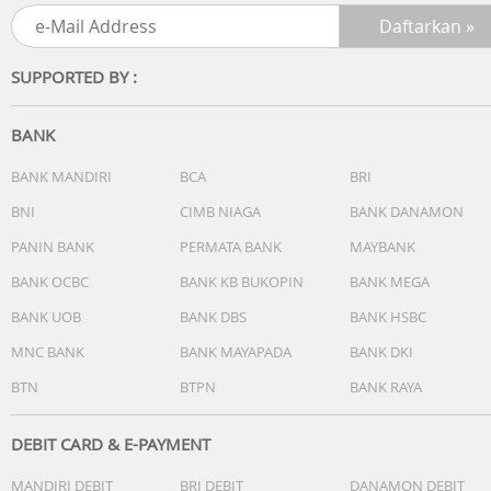
Sensor secara otomatis menentukan jumlah air yang tep
untuk ukuran beban, menghemat rata-rata 50 liter per
siklus.
SUPPORTED BY :
*26% lebih sedikit air pada rentang beban sedang, 5kg.
Program Perawatan Sehari-hari 60 AutoLevel vs. Ketinggi
BANK
air penuh*
BANK MANDIRI
BCA
BRI
Tenang. Aman. Efisien.
BNI
CIMB NIAGA
BANK DANAMON
Tutup yang tahan lama menggunakan engsel penutup
PANIN BANK
PERMATA BANK
MAYBANK
lembut untuk memastikan pengoperasian yang senyap d
aman. Permukaan anti gores juga dapat digunakan sebag
BANK OCBC
BANK KB BUKOPIN
BANK MEGA
area kerja tambahan di ruang cuci Anda untuk
BANK UOB
BANK DBS
BANK HSBC
memaksimalkan ruang.
MNC BANK
BANK MAYAPADA
BANK DKI
Desain ramping dan tahan lama
BTN
BTPN
BANK RAYA
Desain ramping dan bodi yang tahan lama dibuat denga
bahan non-korosif, tahan karat yang tahan terhadap
kelembapan, memastikan mesin cuci Anda tetap berfungs
DEBIT CARD & E-PAYMENT
baik selama bertahun-tahun yang akan datang.
MANDIRI DEBIT
BRI DEBIT
DANAMON DEBIT