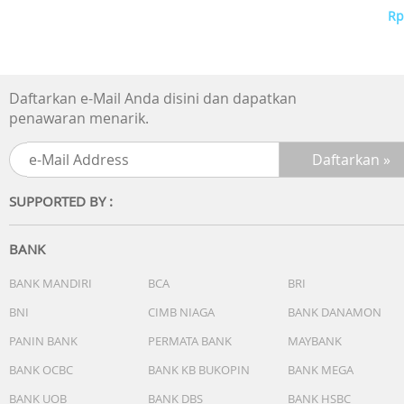
Warna tali: Hitam
S
Rp
Gesper: Gesper pin
Garansi Resmi 2 Tahun
Include Box, Jam Tangan, Kartu Garansi, Manual
Daftarkan e-Mail Anda disini dan dapatkan
penawaran menarik.
SUPPORTED BY :
BANK
BANK MANDIRI
BCA
BRI
BNI
CIMB NIAGA
BANK DANAMON
PANIN BANK
PERMATA BANK
MAYBANK
BANK OCBC
BANK KB BUKOPIN
BANK MEGA
BANK UOB
BANK DBS
BANK HSBC